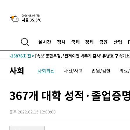
-2812초 전 >
[속보] 뉴욕증시, 일제 하락 마감…나스닥 0.06%↓
2026.08.07 (금)
서울 35.3℃
-31525초 전 >
[속보]국힘 윤리위, '돌려차기 발언' 진종오·서범수 징계
-26850초 전 >
[속보] 7월 중국 수출 23.9%↑ 수입 27.5%↑…무역총
25.3%↑
-24010초 전 >
[속보]'채상병 순직 책임' 임성근, 항소심도 징역 3년
실시간
정치
국제
경제
금융
산업
-23876초 전 >
[속보]종합특검, '관저이전 봐주기 감사' 유병호 구속기소
-20476초 전 >
민주 콩고 에볼라환자 4천명 돌파, 4053명 발생 1850명
-19726초 전 >
[속보]'300억원대 사기 혐의' 차가원 대표 구속 송치
사회
사회최신
사건/사고
법원/검찰
의료
-18920초 전 >
"미 전국적 살모네라 식중독 원인은 멕시코산 할라피뇨"--
-17433초 전 >
[속보]경찰·노동부, HL만도 평택사업장 끼임 사망 관련
-17314초 전 >
[속보]합수본, '투표율 허위 입력' 중앙·서울·경기도 선관
367개 대학 성적·졸업증
압수수색
-17069초 전 >
[속보]원·달러 환율, 오전 9시 1423.8원
-16865초 전 >
[속보]삼성전자·SK하이닉스 동반 강보합…1%대 상승 
등록 2022.02.15 12:00:00
-16851초 전 >
[속보]코스닥, 5.95포인트(0.74%) 상승한 807.62개장
-16819초 전 >
[속보]코스피, 6300선 재탈환…1.09% 오른 6365.07 
-13984초 전 >
시리아 다마스쿠스 교외에서 미니버스 폭발.. 14명 부상, 