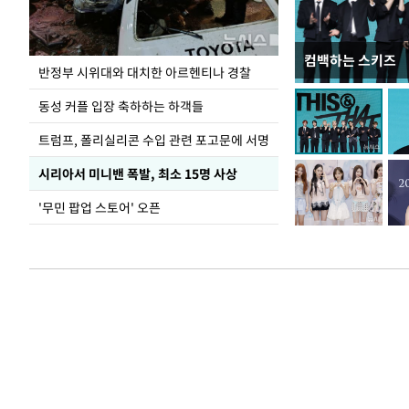
컴백하는 스키즈
입추 코앞인데 전
반정부 시위대와 대치한 아르헨티나 경찰
동성 커플 입장 축하하는 하객들
트럼프, 폴리실리콘 수입 관련 포고문에 서명
시리아서 미니밴 폭발, 최소 15명 사상
'무민 팝업 스토어' 오픈