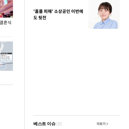
'홈플 피해' 소상공인 이번에
도 뒷전
 결혼식
폭염으로 멈춘 프로야구… 발걸음 돌리는 팬들
이 대통령, '청
총력 대응'