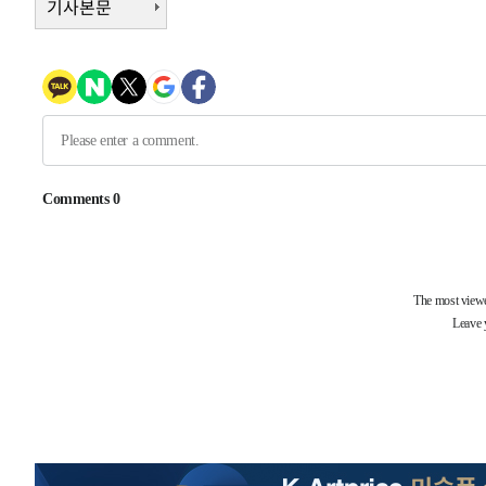
기사본문
태
-13282초 전 >
입추에도 극한더위…서울 낮 39도 '폭염중대경보'
-8246초 전 >
이란, 호르무즈서 "적국 목표물들"과 대치로 남부 케슘섬
례 큰 폭발음
-6961초 전 >
[속보]美, 폴리실리콘 수입 규제…파생제품 15% 관세, 12
효
-5112초 전 >
[속보]트럼프, 美 원정출산 금지 행정명령 서명
-2812초 전 >
[속보] 뉴욕증시, 일제 하락 마감…나스닥 0.06%↓
-31525초 전 >
[속보]국힘 윤리위, '돌려차기 발언' 진종오·서범수 징계
-26850초 전 >
[속보] 7월 중국 수출 23.9%↑ 수입 27.5%↑…무역총
25.3%↑
-24010초 전 >
[속보]'채상병 순직 책임' 임성근, 항소심도 징역 3년
-23876초 전 >
[속보]종합특검, '관저이전 봐주기 감사' 유병호 구속기소
-20476초 전 >
민주 콩고 에볼라환자 4천명 돌파, 4053명 발생 1850명
-19726초 전 >
[속보]'300억원대 사기 혐의' 차가원 대표 구속 송치
-18920초 전 >
"미 전국적 살모네라 식중독 원인은 멕시코산 할라피뇨"--
-17433초 전 >
[속보]경찰·노동부, HL만도 평택사업장 끼임 사망 관련
-17314초 전 >
[속보]합수본, '투표율 허위 입력' 중앙·서울·경기도 선관
압수수색
-17069초 전 >
[속보]원·달러 환율, 오전 9시 1423.8원
-16865초 전 >
[속보]삼성전자·SK하이닉스 동반 강보합…1%대 상승 