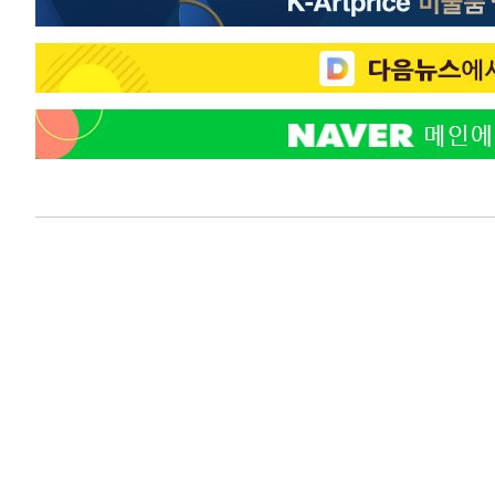
-16851초 전 >
[속보]코스닥, 5.95포인트(0.74%) 상승한 807.62개장
-16819초 전 >
[속보]코스피, 6300선 재탈환…1.09% 오른 6365.07 
-13984초 전 >
시리아 다마스쿠스 교외에서 미니버스 폭발.. 14명 부상, 
태
-13282초 전 >
입추에도 극한더위…서울 낮 39도 '폭염중대경보'
-8246초 전 >
이란, 호르무즈서 "적국 목표물들"과 대치로 남부 케슘섬
례 큰 폭발음
-6961초 전 >
[속보]美, 폴리실리콘 수입 규제…파생제품 15% 관세, 12
효
-5112초 전 >
[속보]트럼프, 美 원정출산 금지 행정명령 서명
-2812초 전 >
[속보] 뉴욕증시, 일제 하락 마감…나스닥 0.06%↓