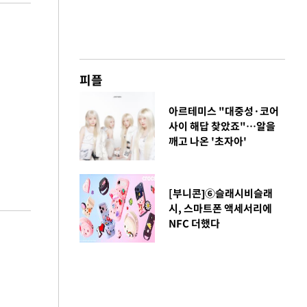
피플
아르테미스 "대중성·코어
사이 해답 찾았죠"…알을
깨고 나온 '초자아'
[부니콘]⑥슬래시비슬래
시, 스마트폰 액세서리에
NFC 더했다