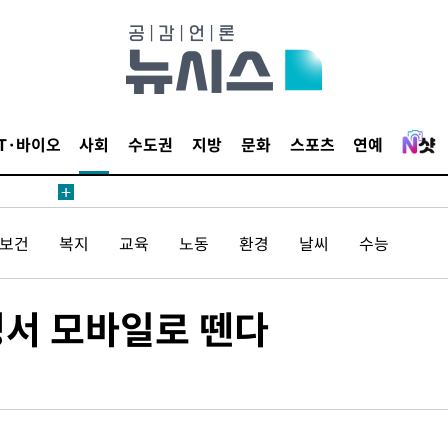
 절차 개시
액
IT·바이오
사회
수도권
지방
문화
스포츠
연예
 사망
/보건
복지
교육
노동
환경
날씨
수능
 CDC
 압수수색
위 등 9곳
명서 모바일로 뗀다
출발
개장
3명은 중