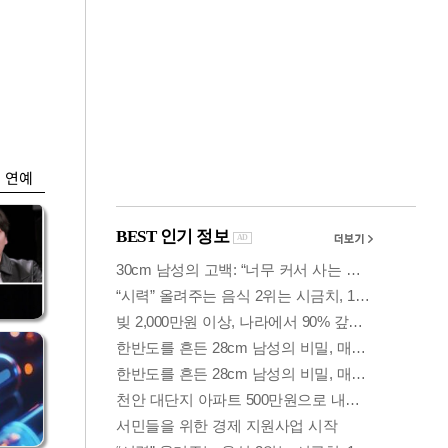
금융
0
"집값 더 뛰기 전 사
도세
자"…보금자리론 수
요 폭증
연예