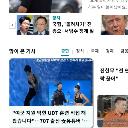
"요새 날씨가 너무 더
하는 일이 늘어났어요.
거나, 누가 길을 막고 
정치
(40대 직장인 A씨) 
첫 입
국힘, '돌려차기' 진
에도 쉽게 짜증을 내거
종오·서범수 징계 절
있다. 높은 기온과 습
역 송
차 개시
많이 본 기사
종합
정치
국제
경제
금
전현무 "전 
락 끊어"
"여군 지원 막힌 UDT 훈련 직접 해
봤습니다"…707 출신 女유튜버 '완