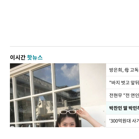
이시간
핫뉴스
방은희, 母 고독
전현무 "전 연
'300억원대 사