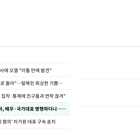
사에 오열 "이틀 만에 발견"
"바지 벗고 앞뒤로 돌아"…탈북민 회상한 기쁨조 검사
인 집착·통제에 친구들과 연락 끊겨"
박찬민 딸 박민하, 배우·국가대표 병행하더니…근황이
기 혐의' 차가원 대표 구속 송치