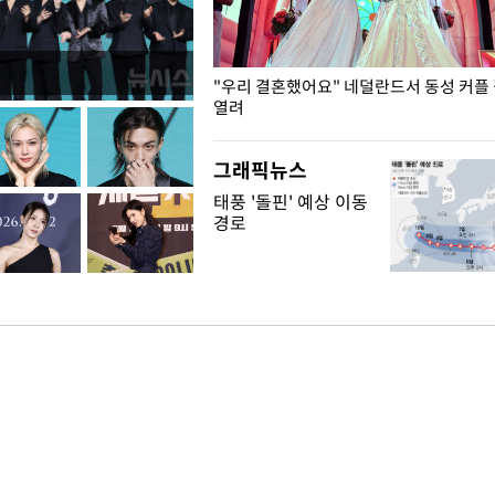
국엔 찜통 더위
"우리 결혼했어요" 네덜란드서 동성 커플
열려
그래픽뉴스
태풍 '돌핀' 예상 이동
경로