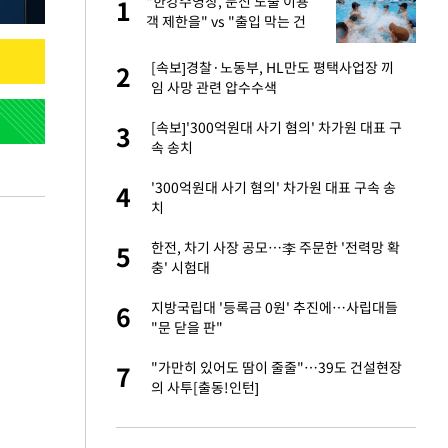
 직
"한강수영장, 문신 노출 이용
1
1
신
객 제한을" vs "출입 막는 건
명백한 차별"
친구들과 연락 끊어"
[속보]경찰·노동부, HL만도 평택사업장 끼
2
2
임 사망 관련 압수수색
건물 450억에 매물
[속보]'300억원대 사기 혐의' 차가원 대표 구
3
3
속 송치
 속도내는 K-제약
'300억원대 사기 혐의' 차가원 대표 구속 송
4
4
치
걸 몸매'로 만든 러
한전, 차기 사장 공모…李 주문한 '전력망 확
5
5
톡'
충' 시험대
용객 제한을" vs
지방국립대 '등록금 0원' 추진에…사립대들
6
6
"
"문 닫을 판"
 폴리실리콘 최저가
"가만히 있어도 땀이 줄줄"…39도 건설현장
7
7
·수익성 개선 환
의 사투[출동!인턴]