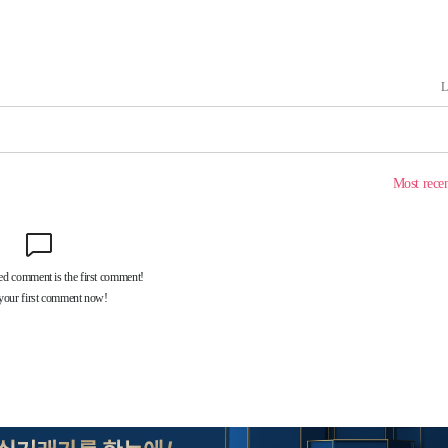
에서 두차
0일 후 발
 절차 개시
액
 사망
 CDC
 압수수색
위 등 9곳
출발