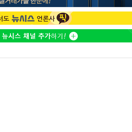
"여군 지원 막힌 UDT 훈련
1
접 해봤습니다"…707 출
女유튜버 '완벽 소화'
개장
전현무 "전 연인 집착에 
2
3명은 중
"서장훈, 28억에 산 서초 
3
에서 두차
로"
0일 후 발
"신약 찾자"…정부 과제로
4
바이오
"46세 맞아?" 바다를 '핫
5
닝…유산소 운동 효과 '톡
"한강수영장, 문신 노출 이
6
"출입 막는 건 명백한 차별
한화큐셀·OCI, 美 수입
7
격제 도입에…"공정 경쟁
영"