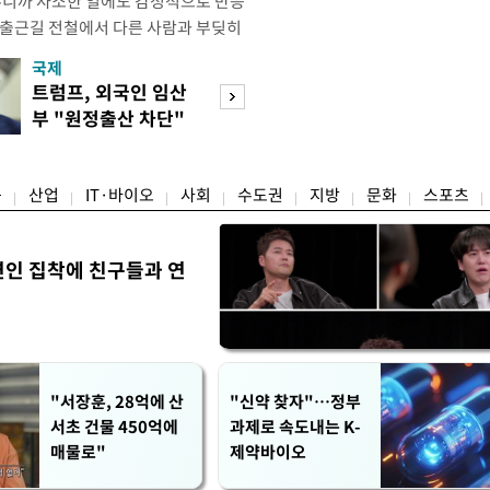
우니까 사소한 일에도 감정적으로 반응
 출근길 전철에서 다른 사람과 부딪히
서 있으면 짜증이 확 올라오더라고요."
국제
경제
유례없는 폭염이 이어지면서 사소한 자극
트럼프, 외국인 임산
구윤철 "실거주 3
나 감정적으로 반응하는 사람이 늘고
부 "원정출산 차단"
억 이하 보유·양
도가 불쾌감과 공격성을 높이는 데다
명령
모두 ↓"
융
산업
IT·바이오
사회
수도권
지방
문화
스포츠
연인 집착에 친구들과 연
"서장훈, 28억에 산
"신약 찾자"…정부
서초 건물 450억에
과제로 속도내는 K-
매물로"
제약바이오