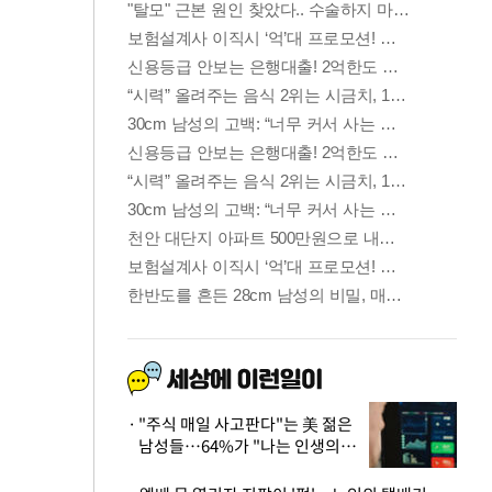
"주식 매일 사고판다"는 美 젊은
남성들…64%가 "나는 인생의
패배자“