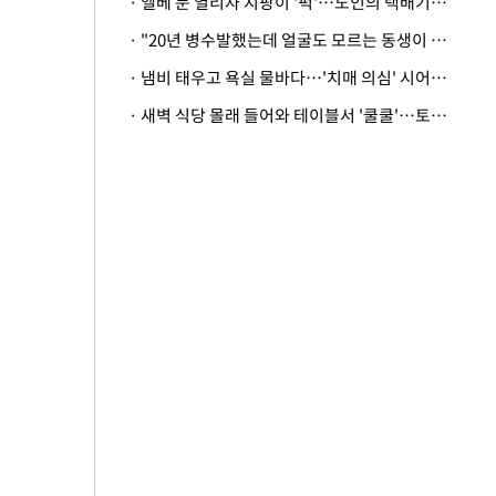
· 엘베 문 열리자 지팡이 '퍽'…노인의 택배기사 폭행 이유
· "20년 병수발했는데 얼굴도 모르는 동생이 유산 절반을"…배다른 형제 상속권 있을까
· 냄비 태우고 욕실 물바다…'치매 의심' 시어머니 검사 권유했다가 '날벼락'
· 새벽 식당 몰래 들어와 테이블서 '쿨쿨'…토사물 남기고 사라진 남성