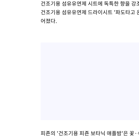
건조기용 섬유유연제 시트에 독특한 향을 강
건조기용 섬유유연제 드라이시트 '파도타고 온
어졌다.
피죤의 '건조기용 피죤 보타닉 애플밤'은 꽃