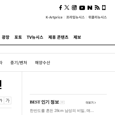
시, 스마트폰 액세서리에
NFC 더했다
K-Artprice
프라임뉴시스
위클리뉴시스
광장
포토
TV뉴시스
제휴 콘텐츠
제보
자
중기/벤처
해양수산
전