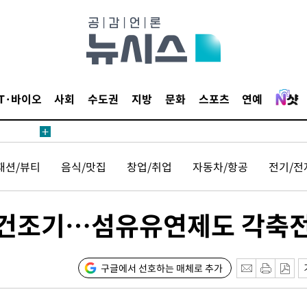
IT·바이오
사회
수도권
지방
문화
스포츠
연예
패션/뷰티
음식/맛집
창업/취업
자동차/항공
전기/전
리네 건조기…섬유유연제도 각축
구글에서 선호하는 매체로 추가