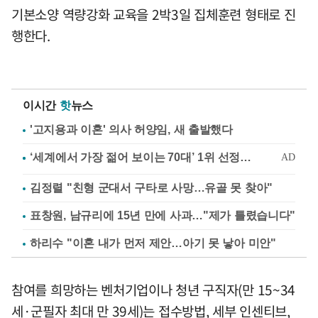
기본소양 역량강화 교육을 2박3일 집체훈련 형태로 진
행한다.
이시간
핫
뉴스
'고지용과 이혼' 의사 허양임, 새 출발했다
김정렬 "친형 군대서 구타로 사망…유골 못 찾아"
표창원, 남규리에 15년 만에 사과…"제가 틀렸습니다"
하리수 "이혼 내가 먼저 제안…아기 못 낳아 미안"
참여를 희망하는 벤처기업이나 청년 구직자(만 15~34
세·군필자 최대 만 39세)는 접수방법, 세부 인센티브,