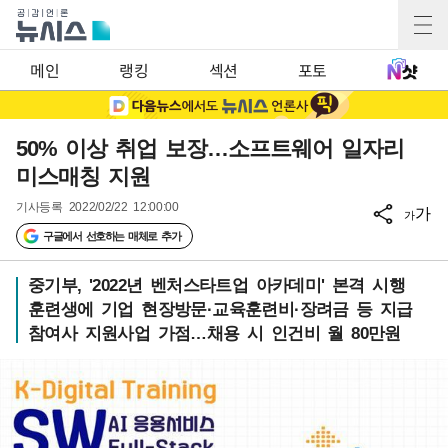
메인
랭킹
섹션
포토
50% 이상 취업 보장…소프트웨어 일자리
미스매칭 지원
기사등록
2022/02/22 12:00:00
가
가
구글에서 선호하는 매체로 추가
중기부, '2022년 벤처스타트업 아카데미' 본격 시행
훈련생에 기업 현장방문·교육훈련비·장려금 등 지급
참여사 지원사업 가점…채용 시 인건비 월 80만원