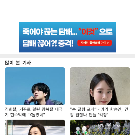
많이 본 기사
김희철, 거꾸로 걸린 광복절 태극
"손 떨림 포착"…카라 한승연, 건
기 현수막에 "X돌았네"
강 괜찮나 팬들 '걱정'