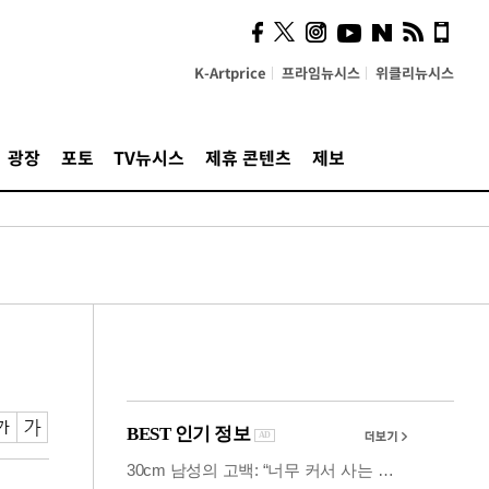
즈, 소리 봇짐 지고 세상으
로 "韓 요소 깊게 우려내"
K-Artprice
프라임뉴시스
위클리뉴시스
광장
포토
TV뉴시스
제휴 콘텐츠
제보