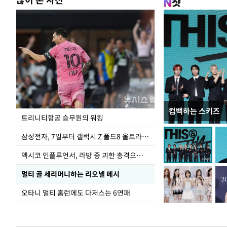
컴백하는 스키즈
입추 하루 앞둔 
트리니티항공 승무원의 워킹
폭염
삼성전자, 7일부터 갤럭시 Z 폴드8 울트라·폴드8·플립8 출시
멕시코 인플루언서, 라방 중 괴한 총격으로 사망
멀티 골 세리머니하는 리오넬 메시
오타니 멀티 홈런에도 다저스는 6연패