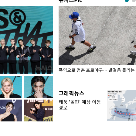
전남광주… 열화상 카메라에 담긴
폭염으로 멈춘 프로야구… 발걸음 돌리는
그래픽뉴스
태풍 '돌핀' 예상 이동
경로