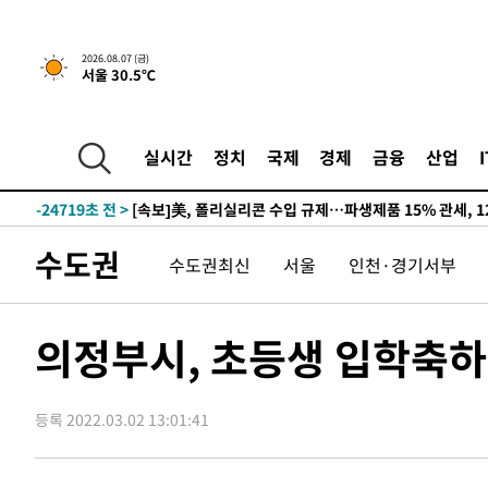
2026.08.07 (금)
서울 30.5℃
-20570초 전 >
[속보] 뉴욕증시, 일제 하락 마감…나스닥 0.06%↓
-31742초 전 >
시리아 다마스쿠스 교외에서 미니버스 폭발.. 14명 부상, 
태
-31040초 전 >
입추에도 극한더위…서울 낮 39도 '폭염중대경보'
실시간
정치
국제
경제
금융
산업
-26004초 전 >
이란, 호르무즈서 "적국 목표물들"과 대치로 남부 케슘섬
례 큰 폭발음
-24719초 전 >
[속보]美, 폴리실리콘 수입 규제…파생제품 15% 관세, 1
발효
-22870초 전 >
[속보]트럼프, 美 원정출산 금지 행정명령 서명
수도권
수도권최신
서울
인천·경기서부
-20570초 전 >
[속보] 뉴욕증시, 일제 하락 마감…나스닥 0.06%↓
-31742초 전 >
시리아 다마스쿠스 교외에서 미니버스 폭발.. 14명 부상, 
태
-31040초 전 >
입추에도 극한더위…서울 낮 39도 '폭염중대경보'
의정부시, 초등생 입학축하금
-26004초 전 >
이란, 호르무즈서 "적국 목표물들"과 대치로 남부 케슘섬
례 큰 폭발음
-24719초 전 >
[속보]美, 폴리실리콘 수입 규제…파생제품 15% 관세, 1
발효
등록 2022.03.02 13:01:41
-22870초 전 >
[속보]트럼프, 美 원정출산 금지 행정명령 서명
-20570초 전 >
[속보] 뉴욕증시, 일제 하락 마감…나스닥 0.06%↓