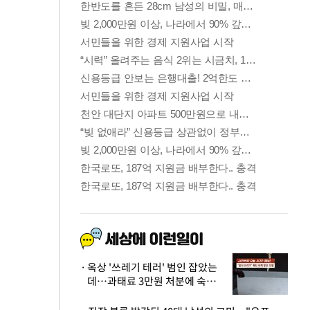
옥상 '쓰레기 테러' 범인 잡았는
데…과태료 3만원 처분에 숙박업
주 허탈