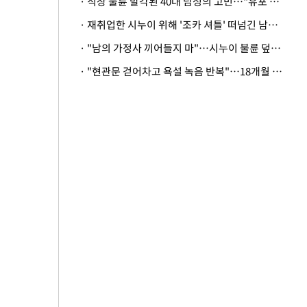
· 직장 불륜 발각된 40대 남성의 고민…"유포 동료 명예훼손·협박죄 고소 가능할까"
· 재취업한 시누이 위해 '조카 셔틀' 떠넘긴 남편…아내 "난 못한다"
· "남의 가정사 끼어들지 마"…시누이 불륜 덮으려는 남편에 억울한 아내
· "현관문 걷어차고 욕설 녹음 반복"…18개월 아기 키우는 집 뒤흔든 '앞집의 비극'