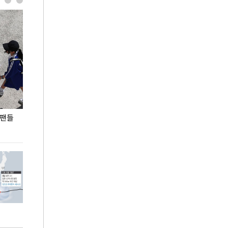
 팬들
이 대통령, '청년 대책 속도 높여야…폭염 문제도
입추 코앞인데 전
총력 대응'