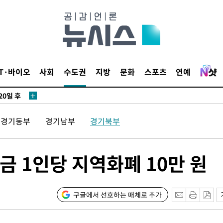
3명은 중
IT·바이오
사회
수도권
지방
문화
스포츠
연예
에서 두차
20일 후
경기동부
경기남부
경기북부
3명은 중
 1인당 지역화폐 10만 원
에서 두차
20일 후
구글에서 선호하는 매체로 추가