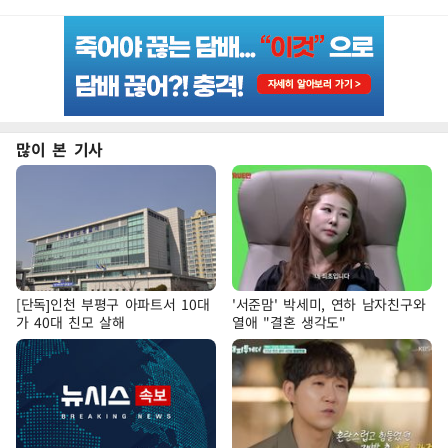
많이 본 기사
[단독]인천 부평구 아파트서 10대
'서준맘' 박세미, 연하 남자친구와
가 40대 친모 살해
열애 "결혼 생각도"