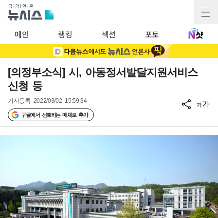
메인
랭킹
섹션
포토
[의정부소식] 시, 아동정서발달지원서비스
신청 등
기사등록
2022/03/02 15:59:34
가
가
구글에서 선호하는 매체로 추가