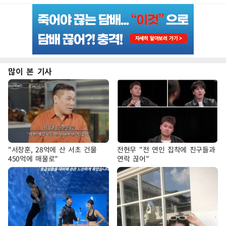
많이 본 기사
"서장훈, 28억에 산 서초 건물
전현무 "전 연인 집착에 친구들과
450억에 매물로"
연락 끊어"