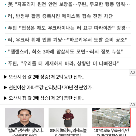
美 "자포리자 원전 안전 보장을…푸틴, 무모한 행동 멈춰라"
러, 반정부 활동 증폭시킨 페이스북 접속 전면 차단
푸틴 "협상은 해도 우크라이나는 러 요구 따라야만" 강경 입장
러, 우크라 취재 언론 겨냥…"하르키우서 도발 준비 공조"
"젤렌스키, 최소 3차례 암살시도 모면…러서 정보 누설"
푸틴, "우리를 더 제재하지 마라, 상황만 더 나빠진다"