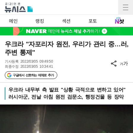
메인
랭킹
섹션
포토
우크라 "자포리자 원전, 우리가 관리 중…러,
주변 통제"
기사등록
2022/03/05 09:49:50
가
가
최종수정
2022/03/05 10:34:41
구글에서 선호하는 매체로 추가
우크라 내무부 측 발표 "상황 극적으로 변하고 있어"
러시아군, 전날 아침 원전 검문소, 행정건물 등 장악