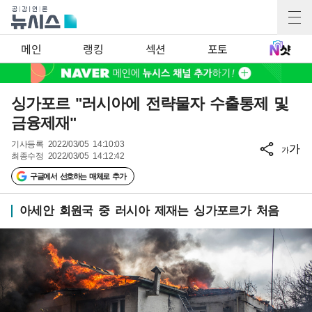
메인
랭킹
섹션
포토
싱가포르 "러시아에 전략물자 수출통제 및
금융제재"
기사등록
2022/03/05 14:10:03
가
가
최종수정
2022/03/05 14:12:42
구글에서 선호하는 매체로 추가
아세안 회원국 중 러시아 제재는 싱가포르가 처음