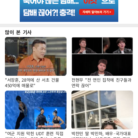
많이 본 기사
"서장훈, 28억에 산 서초 건물
전현무 "전 연인 집착에 친구들과
450억에 매물로"
연락 끊어"
"여군 지원 막힌 UDT 훈련 직접
박찬민 딸 박민하, 배우·국가대표