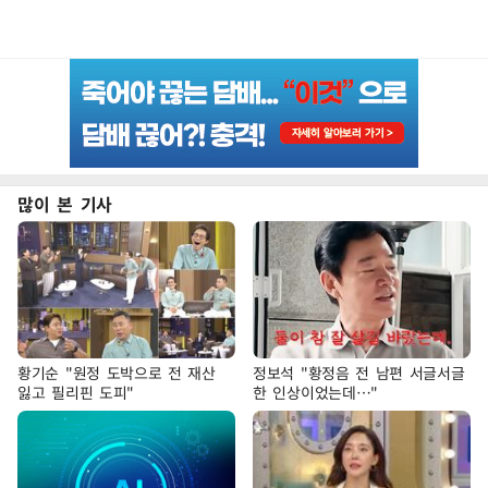
많이 본 기사
황기순 "원정 도박으로 전 재산
정보석 "황정음 전 남편 서글서글
잃고 필리핀 도피"
한 인상이었는데…"