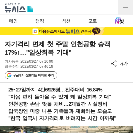
메인
랭킹
섹션
포토
자가격리 면제 첫 주말 인천공항 승객
17%↑…"일상회복 기대"
기사등록
2022/03/27 07:10:00
가
가
최종수정
2022/03/27 07:46:18
구글에서 선호하는 매체로 추가
25~27일까지 4만6926명…전주대비 16.84%
"마음 편히 돌아올 수 있게 돼 일상회복 기대"
인천공항 손남 맞을 채비…2개월간 시설정비
입국장엔 마중 나온 가족들과 재회하는 모습도
"한국 입국시 자가격리로 버려지는 시간 아까워"