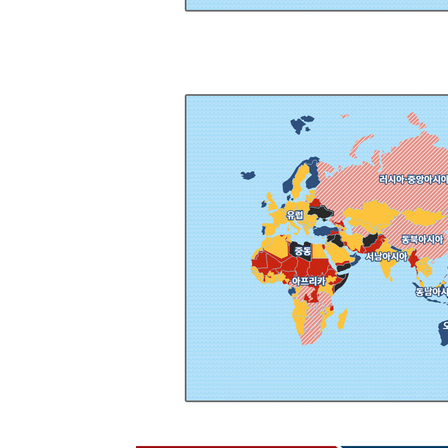
-5441초 전 >
SK하이닉스, 용인·청주 팹에 54조 투자…"AI 메모리 수요
응"
-2297초 전 >
여자배구 이재영·이다영 자매, 아제르바이잔 투란VC 입단
-1550초 전 >
외국인 심판 성 접대 7경기 들여다보니…한국 축구 '5승 2
-1284초 전 >
[속보]코스닥, 2.86포인트(0.36%) 내린 798.81마감
-1237초 전 >
[속보]코스피, 6200선 약보합…0.60% 내린 6258.77에 
-1217초 전 >
[속보]원·달러 환율, 7.7원 내린 1416.1원 마감
-1106초 전 >
[속보] 노원서 40.1도 관측…서울, 2018년 이후 첫 40도
30분 전 >
[속보]종합특검, '계엄 수용공간 확보' 신용해 前교정본부장 
48분 전 >
외신들도 주목한 韓축구 파문…"국민적 공분에 수사 재개"
49분 전 >
11시간 압수수색에 성접대 파문까지…'쑥대밭' 된 축구협회
1시간 전 >
[속보]규제합리화위원회 부위원장에 김태유 서울대 공대 교
후임