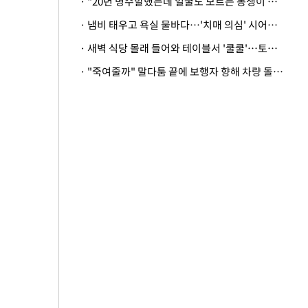
· "20년 병수발했는데 얼굴도 모르는 동생이 유산 절반을"…배다른 형제 상속권 있을까
· 냄비 태우고 욕실 물바다…'치매 의심' 시어머니 검사 권유했다가 '날벼락'
· 새벽 식당 몰래 들어와 테이블서 '쿨쿨'…토사물 남기고 사라진 남성
· "죽여줄까" 말다툼 끝에 보행자 향해 차량 돌진…50대 여성 중상