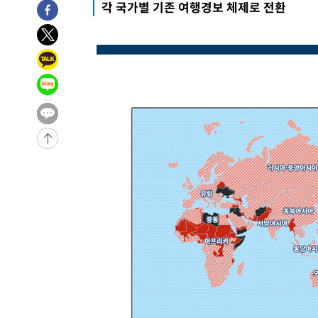
각 국가별 기존 여행경보 체제로 전환
-1237초 전 >
[속보]코스피, 6200선 약보합…0.60% 내린 6258.77에 
-1217초 전 >
[속보]원·달러 환율, 7.7원 내린 1416.1원 마감
-1106초 전 >
[속보] 노원서 40.1도 관측…서울, 2018년 이후 첫 40도
30분 전 >
[속보]종합특검, '계엄 수용공간 확보' 신용해 前교정본부장 
48분 전 >
외신들도 주목한 韓축구 파문…"국민적 공분에 수사 재개"
49분 전 >
11시간 압수수색에 성접대 파문까지…'쑥대밭' 된 축구협회
1시간 전 >
[속보]규제합리화위원회 부위원장에 김태유 서울대 공대 교
후임
-26134초 전 >
이강인, 폭염 속 AT마드리드 첫 훈련…80명 식사 대접까
-23273초 전 >
미 사업체 일자리, 7월에 2.3만개 순감하고 그 전 2개월 1
하향수정 (2보)
-22721초 전 >
[속보] 미 사업체, 일자리 7월에 2.3만 개 줄어…실업률은
↓
-18584초 전 >
[속보]이 대통령 "부동산 공급 기존 사고방식 매달리지 
실천"
-17669초 전 >
이란, "오만과 '중앙 단일 루트' 합의…북쪽 인바운드·남
운드는 임시"
-9237초 전 >
"낮 기온 소폭 하락"…수도권 폭염중대경보, 폭염경보로 
-9201초 전 >
[속보]이 대통령, '호우피해' 안동·의성 관할 4개 면 특별
포
-9164초 전 >
[단독]중수청 지원 검사들, 정원 초과 시 낮은 계급 임용…
갈 수도
-7135초 전 >
낮 최고 37도 찜통더위…곳곳 소나기·강원 많은 비[내일날