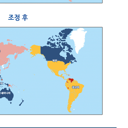
 선제 대
무'
마쳐
기소
수…이병태