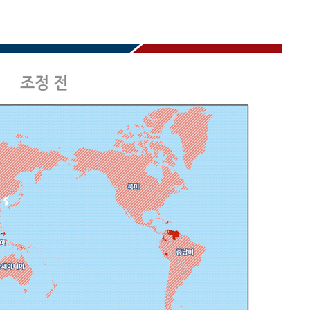
마쳐
기소
수…이병태
지(종합)
0.3만개
 4.1%로
말고 과감히
쪽 아웃바
하향
재난지역 선
희망지 못
씨]