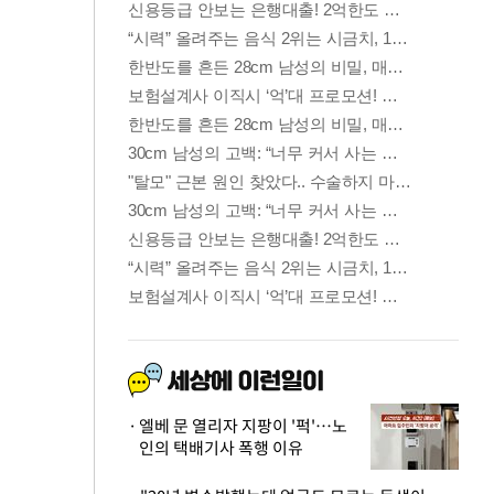
엘베 문 열리자 지팡이 '퍽'…노
인의 택배기사 폭행 이유