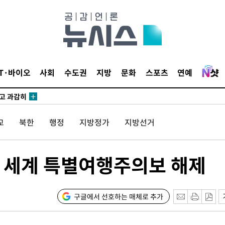
수…이병태
지(종합)
0.3만개
IT·바이오
사회
수도권
지방
문화
스포츠
연예
 4.1%로
말고 과감히
쪽 아웃바
교
북한
행정
지방정가
지방선거
하향
재난지역 선
희망지 못
전 세계 특별여행주의보 해제
씨]
 선제 대
구글에서 선호하는 매체로 추가
무'