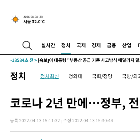
2026.08.08 (토)
서울 32.0℃
1시간 전 >
[속보]규제합리화위원회 부위원장에 김태유 서울대 공대 교
후임
-26134초 전 >
이강인, 폭염 속 AT마드리드 첫 훈련…80명 식사 대접까
-23273초 전 >
미 사업체 일자리, 7월에 2.3만개 순감하고 그 전 2개월 1
실시간
정치
국제
경제
금융
산업
하향수정 (2보)
-22721초 전 >
[속보] 미 사업체, 일자리 7월에 2.3만 개 줄어…실업률은
↓
-18584초 전 >
[속보]이 대통령 "부동산 공급 기존 사고방식 매달리지 
실천"
-17669초 전 >
이란, "오만과 '중앙 단일 루트' 합의…북쪽 인바운드·남
정치
정치최신
청와대
국회/정당
국방/외
운드는 임시"
-9237초 전 >
"낮 기온 소폭 하락"…수도권 폭염중대경보, 폭염경보로 
-9201초 전 >
[속보]이 대통령, '호우피해' 안동·의성 관할 4개 면 특별
포
-9164초 전 >
[단독]중수청 지원 검사들, 정원 초과 시 낮은 계급 임용…
코로나 2년 만에…정부, 
갈 수도
-7135초 전 >
낮 최고 37도 찜통더위…곳곳 소나기·강원 많은 비[내일날
-5441초 전 >
SK하이닉스, 용인·청주 팹에 54조 투자…"AI 메모리 수요
응"
등록 2022.04.13 15:11:32
수정 2022.04.13 15:30:44
-2297초 전 >
여자배구 이재영·이다영 자매, 아제르바이잔 투란VC 입단
-1550초 전 >
외국인 심판 성 접대 7경기 들여다보니…한국 축구 '5승 2
-1284초 전 >
[속보]코스닥, 2.86포인트(0.36%) 내린 798.81마감