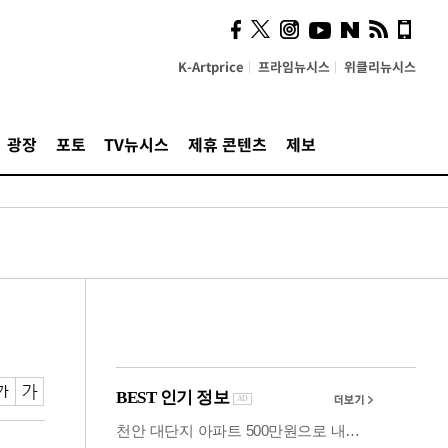
시, 스마트폰 액세서리에
NFC 더했다
K-Artprice
프라임뉴시스
위클리뉴시스
광장
포토
TV뉴시스
제휴 콘텐츠
제보