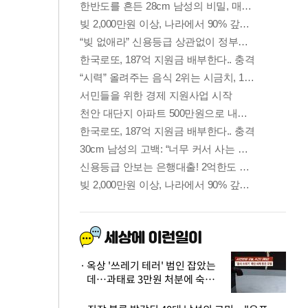
옥상 '쓰레기 테러' 범인 잡았는
데…과태료 3만원 처분에 숙박업
주 허탈