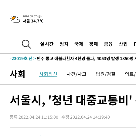
-5355초 전 >
[속보] 뉴욕증시, 일제 하락 마감…나스닥 0.06%↓
2026.08.07 (금)
서울 34.7℃
-29393초 전 >
[속보] 7월 중국 수출 23.9%↑ 수입 27.5%↑…무역총
25.3%↑
-26553초 전 >
[속보]'채상병 순직 책임' 임성근, 항소심도 징역 3년
-26419초 전 >
[속보]종합특검, '관저이전 봐주기 감사' 유병호 구속기소
실시간
정치
국제
경제
금융
산업
-23019초 전 >
민주 콩고 에볼라환자 4천명 돌파, 4053명 발생 1850명
-22269초 전 >
[속보]'300억원대 사기 혐의' 차가원 대표 구속 송치
-21463초 전 >
"미 전국적 살모네라 식중독 원인은 멕시코산 할라피뇨"--
사회
사회최신
사건/사고
법원/검찰
의료
-19976초 전 >
[속보]경찰·노동부, HL만도 평택사업장 끼임 사망 관련
-19857초 전 >
[속보]합수본, '투표율 허위 입력' 중앙·서울·경기도 선관
압수수색
-19612초 전 >
[속보]원·달러 환율, 오전 9시 1423.8원
서울시, '청년 대중교통비'
-19408초 전 >
[속보]삼성전자·SK하이닉스 동반 강보합…1%대 상승 
-19394초 전 >
[속보]코스닥, 5.95포인트(0.74%) 상승한 807.62개장
등록 2022.04.24 11:15:00
수정 2022.04.24 14:39:40
-19362초 전 >
[속보]코스피, 6300선 재탈환…1.09% 오른 6365.07 
-16527초 전 >
시리아 다마스쿠스 교외에서 미니버스 폭발.. 14명 부상, 
태
-15825초 전 >
입추에도 극한더위…서울 낮 39도 '폭염중대경보'