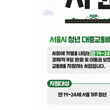
-16527초 전 >
시리아 다마스쿠스 교외에서 미니버스 폭발.. 14명 부상, 
태
-15825초 전 >
입추에도 극한더위…서울 낮 39도 '폭염중대경보'
-10789초 전 >
이란, 호르무즈서 "적국 목표물들"과 대치로 남부 케슘섬
례 큰 폭발음
-9504초 전 >
[속보]美, 폴리실리콘 수입 규제…파생제품 15% 관세, 12
효
-7655초 전 >
[속보]트럼프, 美 원정출산 금지 행정명령 서명
-5355초 전 >
[속보] 뉴욕증시, 일제 하락 마감…나스닥 0.06%↓