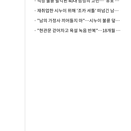
· 직장 불륜 발각된 40대 남성의 고민…"유포 동료 명예훼손·협박죄 고소 가능할까"
· 재취업한 시누이 위해 '조카 셔틀' 떠넘긴 남편…아내 "난 못한다"
· "남의 가정사 끼어들지 마"…시누이 불륜 덮으려는 남편에 억울한 아내
· "현관문 걷어차고 욕설 녹음 반복"…18개월 아기 키우는 집 뒤흔든 '앞집의 비극'