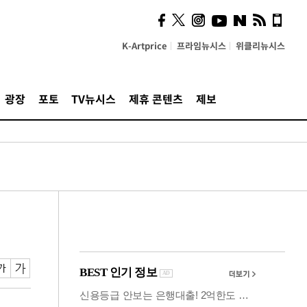
시, 스마트폰 액세서리에
NFC 더했다
K-Artprice
프라임뉴시스
위클리뉴시스
광장
포토
TV뉴시스
제휴 콘텐츠
제보