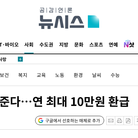
액
IT·바이오
사회
수도권
지방
문화
스포츠
연예
 사망
 CDC
/보건
복지
교육
노동
환경
날씨
수능
 압수수색
위 등 9곳
 준다…연 최대 10만원 환급
출발
개장
구글에서 선호하는 매체로 추가
3명은 중