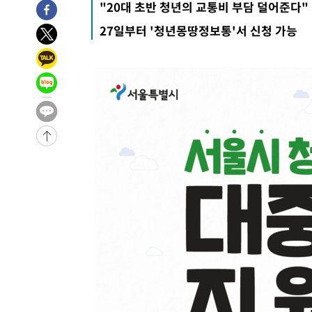
"20대 초반 청년의 교통비 부담 덜어준다"
-10789초 전 >
이란, 호르무즈서 "적국 목표물들"과 대치로 남부 케슘섬
27일부터 '청년몽땅정보통'서 신청 가능
례 큰 폭발음
-9504초 전 >
[속보]美, 폴리실리콘 수입 규제…파생제품 15% 관세, 12
효
-7655초 전 >
[속보]트럼프, 美 원정출산 금지 행정명령 서명
-5355초 전 >
[속보] 뉴욕증시, 일제 하락 마감…나스닥 0.06%↓
-29393초 전 >
[속보] 7월 중국 수출 23.9%↑ 수입 27.5%↑…무역총
25.3%↑
-26553초 전 >
[속보]'채상병 순직 책임' 임성근, 항소심도 징역 3년
-26419초 전 >
[속보]종합특검, '관저이전 봐주기 감사' 유병호 구속기소
-23019초 전 >
민주 콩고 에볼라환자 4천명 돌파, 4053명 발생 1850명
-22269초 전 >
[속보]'300억원대 사기 혐의' 차가원 대표 구속 송치
-21463초 전 >
"미 전국적 살모네라 식중독 원인은 멕시코산 할라피뇨"--
-19976초 전 >
[속보]경찰·노동부, HL만도 평택사업장 끼임 사망 관련
-19857초 전 >
[속보]합수본, '투표율 허위 입력' 중앙·서울·경기도 선관
압수수색
-19612초 전 >
[속보]원·달러 환율, 오전 9시 1423.8원
-19408초 전 >
[속보]삼성전자·SK하이닉스 동반 강보합…1%대 상승 
-19394초 전 >
[속보]코스닥, 5.95포인트(0.74%) 상승한 807.62개장
-19362초 전 >
[속보]코스피, 6300선 재탈환…1.09% 오른 6365.07 