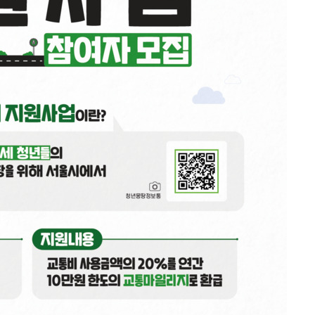
3명은 중
에서 두차
0일 후 발