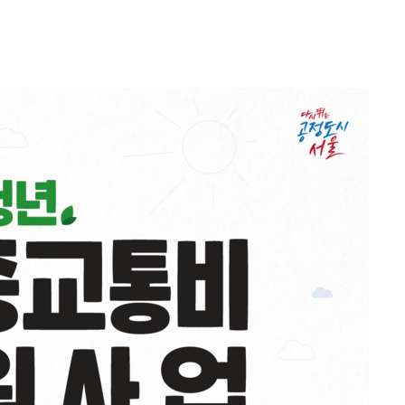
에서 두차
0일 후 발
액
 사망
 CDC
 압수수색
위 등 9곳
출발
개장