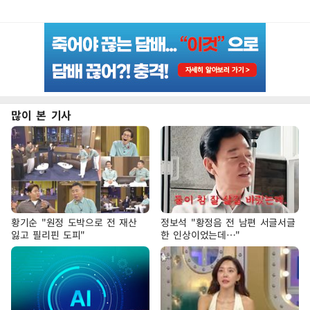
많이 본 기사
황기순 "원정 도박으로 전 재산
정보석 "황정음 전 남편 서글서글
잃고 필리핀 도피"
한 인상이었는데…"