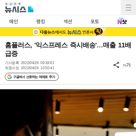
메인
랭킹
섹션
포토
홈플러스, '익스프레스 즉시배송'…매출 11배
급증
기사등록
2022/04/26 09:38:01
가
가
최종수정
2022/04/26 10:50:41
구글에서 선호하는 매체로 추가