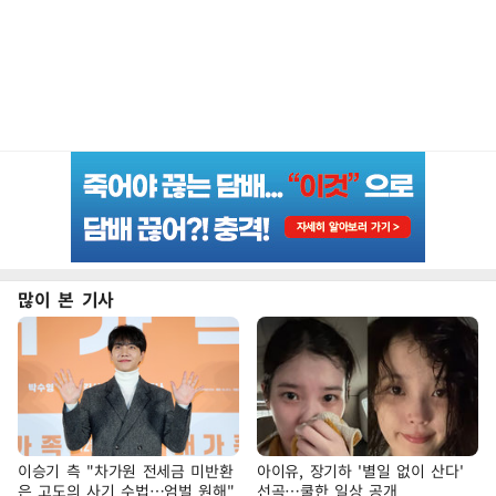
많이 본 기사
이승기 측 "차가원 전세금 미반환
아이유, 장기하 '별일 없이 산다'
은 고도의 사기 수법…엄벌 원해"
선곡…쿨한 일상 공개