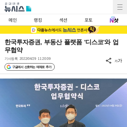
메인
랭킹
섹션
포토
한국투자증권, 부동산 플랫폼 '디스코'와 업
무협약
기사등록
2022/04/29 11:20:09
가
가
구글에서 선호하는 매체로 추가