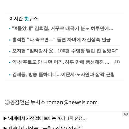
이시간
핫
뉴스
"X돌았네" 김희철, 거꾸로 태극기 분노 하루만에…
홍석천 "나 죽으면…" 돌연 자녀에 재산상속 언급
오지헌 "일타강사 父…100평 수영장 딸린 집 살았다"
김제동, 방송 뜸하더니…이문세·노사연과 깜짝 근황
◎공감언론 뉴시스
roman@newsis.com