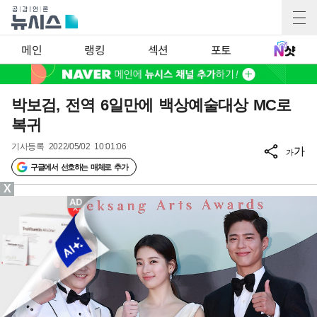
메인
랭킹
섹션
포토
박보검, 전역 6일만에 백상예술대상 MC로
복귀
기사등록
2022/05/02 10:01:06
가
가
구글에서 선호하는 매체로 추가
X