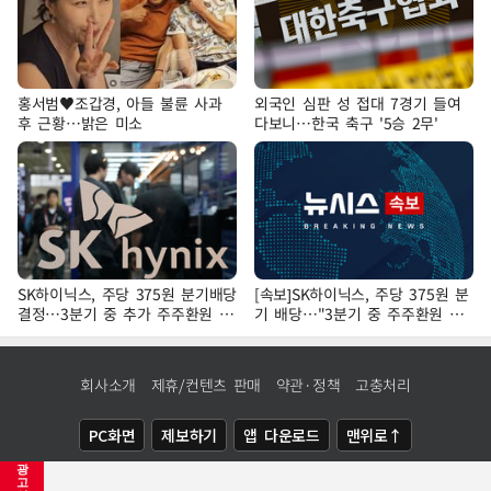
홍서범♥조갑경, 아들 불륜 사과
외국인 심판 성 접대 7경기 들여
후 근황…밝은 미소
다보니…한국 축구 '5승 2무'
SK하이닉스, 주당 375원 분기배당
[속보]SK하이닉스, 주당 375원 분
결정…3분기 중 추가 주주환원 발
기 배당…"3분기 중 주주환원 방
표
안 확정"
회사소개
제휴/컨텐츠 판매
약관·정책
고충처리
PC화면
제보하기
앱 다운로드
맨위로↑
광
COPYRIGHTⓒ
NEWSIS
ALL RIGHTS RESERVED.
고