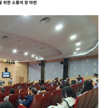
 위한 소통의 장 마련
혐의
 격파
다"
수수색(종
4%↑
침 준수"
수수색
세 강화"