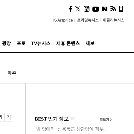
의견, 국토부·LH에 충실히
전달할 것"
K-Artprice
프라임뉴시스
위클리뉴시스
광장
포토
TV뉴시스
제휴 콘텐츠
제보
제주