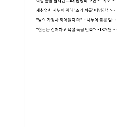
· 직장 불륜 발각된 40대 남성의 고민…"유포 동료 명예훼손·협박죄 고소 가능할까"
· 재취업한 시누이 위해 '조카 셔틀' 떠넘긴 남편…아내 "난 못한다"
· "남의 가정사 끼어들지 마"…시누이 불륜 덮으려는 남편에 억울한 아내
· "현관문 걷어차고 욕설 녹음 반복"…18개월 아기 키우는 집 뒤흔든 '앞집의 비극'