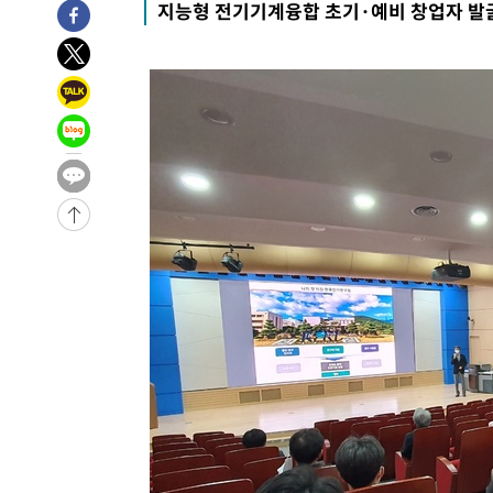
지능형 전기기계융합 초기·예비 창업자 발굴
-3750초 전 >
[속보]종합특검, 대검 추가 압수수색…내란 중요임무종사 
2분 전 >
[속보]코스닥, 800p 회복…0.26% 오른 801.67 마감
3분 전 >
[속보]코스피, 301.88포인트(4.58%) 내린 6296.38 마감
6분 전 >
[속보]원·달러 환율, 0.7원 내린 1423.8원 마감
46분 전 >
"여기 떨어졌다"…다누리, 스페이스X 로켓 달 충돌 흔적 포착
1시간 전 >
손흥민, 5경기 연속골 실패…LAFC는 승부차기 끝 과달라하라
3시간 전 >
내일까지 39도 '펄펄'…기상청 "태풍 지나며 폭염 잠시 꺾인
-25410초 전 >
'월드컵 탈락 후폭풍' 축구협회…11시간 걸린 초유의 압
합)
-24846초 전 >
[속보] 뉴욕증시, 혼조 출발…나스닥 0.3%↓, 다우 0.1
-23639초 전 >
축구협회, 15년 전 심판 성 접대 파문에 "현재는 내부 지
-22324초 전 >
경찰, '홍명보는 2순위' 결론냈던 스포츠윤리센터도 압
-7920초 전 >
[속보]합참 "北 발사체는 단거리탄도미사일…감시·경계태
-7668초 전 >
日방위성, 北이 동해로 쏜 발사체는 탄도미사일 가능성
-6098초 전 >
[속보] SKT, 에이닷 서비스 장애 발생…"원인 파악 중"
-5504초 전 >
[속보]합참 "북, 동해상으로 미상 발사체 발사"
-4900초 전 >
'낮 최고 39도' 불볕더위…한밤 열대야도 계속[내일날씨]