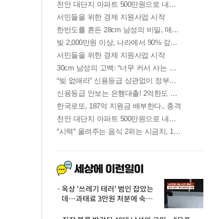
옥상 '쓰레기 테러' 범인 잡았는
데…과태료 3만원 처분에 숙박업
주 허탈