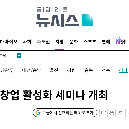
다"
수수색(종
4%↑
IT·바이오
사회
수도권
지방
문화
스포츠
연예
침 준수"
수수색
세 강화"
전남광주
대전/충남
울산
강원
충북
전북
경남
창업 활성화 세미나 개최
"
구글에서 선호하는 매체로 추가
·당황'