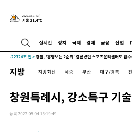
2026.08.07 (금)
서울 31.4℃
3시간 전 >
내일까지 39도 '펄펄'…기상청 "태풍 지나며 폭염 잠시 꺾인
-25410초 전 >
'월드컵 탈락 후폭풍' 축구협회…11시간 걸린 초유의 압
합)
-24846초 전 >
[속보] 뉴욕증시, 혼조 출발…나스닥 0.3%↓, 다우 0.1
실시간
정치
국제
경제
금융
산업
-23639초 전 >
축구협회, 15년 전 심판 성 접대 파문에 "현재는 내부 지
-22324초 전 >
경찰, '홍명보는 2순위' 결론냈던 스포츠윤리센터도 압
-7920초 전 >
[속보]합참 "北 발사체는 단거리탄도미사일…감시·경계태
지방
지방최신
세종
부산
대구/경북
-7668초 전 >
日방위성, 北이 동해로 쏜 발사체는 탄도미사일 가능성
-6098초 전 >
[속보] SKT, 에이닷 서비스 장애 발생…"원인 파악 중"
-5504초 전 >
[속보]합참 "북, 동해상으로 미상 발사체 발사"
창원특례시, 강소특구 기술
-4900초 전 >
'낮 최고 39도' 불볕더위…한밤 열대야도 계속[내일날씨]
-4859초 전 >
[속보]7~9일 프로야구 3연전도 폭염 취소…11일 재개
등록 2022.05.04 15:19:49
-4521초 전 >
"韓 외환시장 개입 관측 배경엔 美의 대한국 무역적자 있어
-4348초 전 >
'월드컵 탈락 후폭풍' 축구협회…초유의 압수수색에 '충격
-4188초 전 >
서울 낮 37.9도, 올여름 최고치 경신…영등포 순간 '40도'