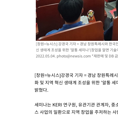
-4859초 전 >
[속보]7~9일 프로야구 3연전도 폭염 취소…11일 재개
-4521초 전 >
"韓 외환시장 개입 관측 배경엔 美의 대한국 무역적자 있어
-4348초 전 >
'월드컵 탈락 후폭풍' 축구협회…초유의 압수수색에 '충격
-4188초 전 >
서울 낮 37.9도, 올여름 최고치 경신…영등포 순간 '40도'
-3750초 전 >
[속보]종합특검, 대검 추가 압수수색…내란 중요임무종사 
2분 전 >
[속보]코스닥, 800p 회복…0.26% 오른 801.67 마감
[창원=뉴시스] 강경국 기자 = 경남 창원특례시와 한국전
신 생태계 조성을 위한 '알통 세미나'(창업을 알면 기술
3분 전 >
[속보]코스피, 301.88포인트(4.58%) 내린 6296.38 마감
2022.05.04.
photo@newsis.com
*재판매 및 DB 
6분 전 >
[속보]원·달러 환율, 0.7원 내린 1423.8원 마감
46분 전 >
"여기 떨어졌다"…다누리, 스페이스X 로켓 달 충돌 흔적 포착
1시간 전 >
손흥민, 5경기 연속골 실패…LAFC는 승부차기 끝 과달라하라
[창원=뉴시스]강경국 기자 = 경남 창원특례시
3시간 전 >
내일까지 39도 '펄펄'…기상청 "태풍 지나며 폭염 잠시 꺾인
화 및 지역 혁신 생태계 조성을 위한 '알통 
밝혔다.
세미나는 KERI 연구원, 유관기관 관계자, 
스 사업의 일환으로 지역 창업을 주저하는 사