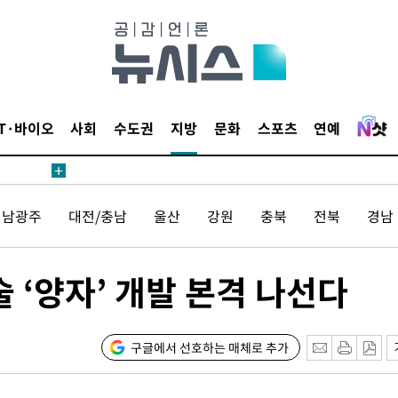
IT·바이오
사회
수도권
지방
문화
스포츠
연예
전남광주
대전/충남
울산
강원
충북
전북
경남
술 ‘양자’ 개발 본격 나선다
구글에서 선호하는 매체로 추가