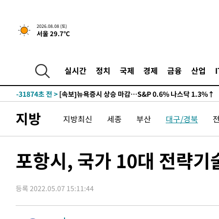
2026.08.08 (토)
서울 29.7℃
실시간
정치
국제
경제
금융
산업
-31874초 전 >
[속보]뉴욕증시 상승 마감…S&P 0.6% 나스닥 1.3%↑
지방
지방최신
세종
부산
대구/경북
포항시, 국가 10대 전략기
등록 2022.05.07 15:11:44