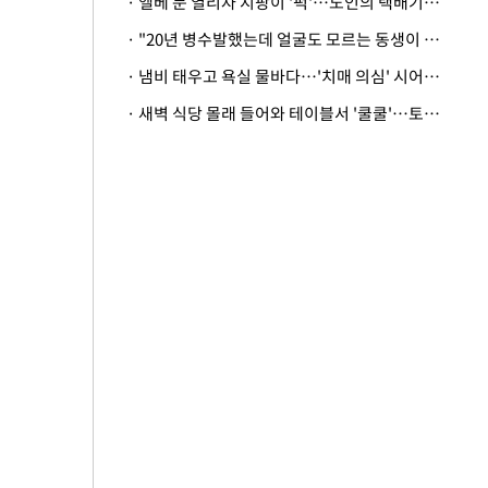
· 엘베 문 열리자 지팡이 '퍽'…노인의 택배기사 폭행 이유
· "20년 병수발했는데 얼굴도 모르는 동생이 유산 절반을"…배다른 형제 상속권 있을까
· 냄비 태우고 욕실 물바다…'치매 의심' 시어머니 검사 권유했다가 '날벼락'
· 새벽 식당 몰래 들어와 테이블서 '쿨쿨'…토사물 남기고 사라진 남성