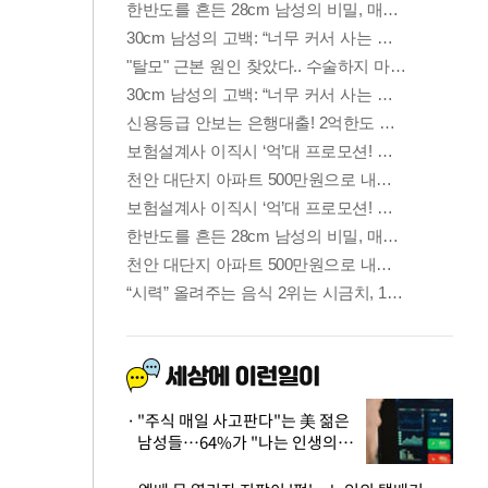
"주식 매일 사고판다"는 美 젊은
남성들…64%가 "나는 인생의
패배자“