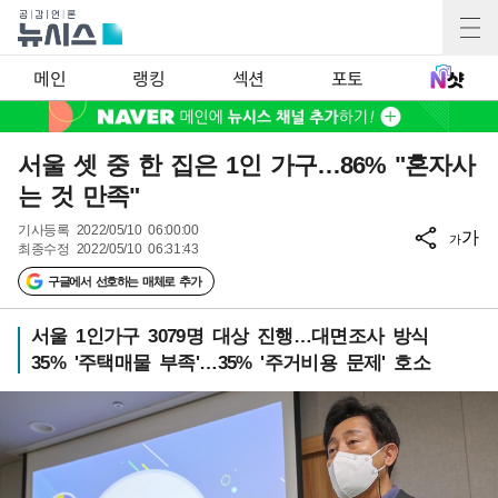
메인
랭킹
섹션
포토
서울 셋 중 한 집은 1인 가구…86% "혼자사
는 것 만족"
기사등록
2022/05/10 06:00:00
가
가
최종수정
2022/05/10 06:31:43
구글에서 선호하는 매체로 추가
서울 1인가구 3079명 대상 진행…대면조사 방식
35% '주택매물 부족'…35% '주거비용 문제' 호소