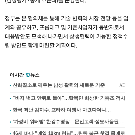
(감정평가·중개 소분과)를 운영한다.
정부는 본 협의체를 통해 기술 변화와 시장 전망 등을 업
계와 공유하고, 프롭테크 및 기존사업자가 동반자로서
대응방안도 모색해 나가면서 상생협력이 가능한 정책수
립 방안도 함께 마련할 계획이다.
이시간
핫
뉴스
"바지 벗고 앞뒤로 돌아"…탈북민 회상한 기쁨조 검사
한국 떠난 김지수, 프라하 여행사 차렸다더니…
'가성비 워터밤' 한강수영장…문신고객·성묘사음원 민원
46세 바다 "매일 10km 런닝"…탄탄 복근 핫걸 몸매로