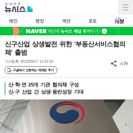
메인
랭킹
섹션
포토
신구산업 상생발전 위한 '부동산서비스협의
체' 출범
기사등록
2022/05/17 11:52:10
가
가
구글에서 선호하는 매체로 추가
산·학·연 25개 기관 협의체 구성
신-구 산업 간 상생·동반성장 기대