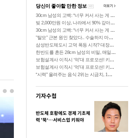
기자수첩
반도체 호황에도 경제 기초체
력 '뚝‘…서비스업 키워야