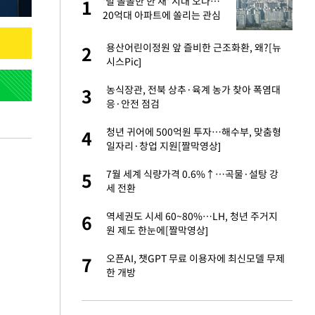
'덜 똘똘한 한 채' 시대 오나…
1
1
20억대 아파트에 쏠리는 관심
[세제 개편, 그 이후②]
새 출발했다
용산어린이정원 앞 즐비한 근조화환, 왜?[뉴
2
2
시스Pic]
절 태극기 현수막에
농식장관, 전북 상추·육계 농가 찾아 폭염대
3
3
응·안전 점검
오나…20억대 아파트
청년 귀어에 500억원 투자…해수부, 맞춤형
4
4
 그 이후②]
일자리·창업 지원[짤막영상]
 다 죽어"…전세금
7월 세계 식량가격 0.6%↑…곡물·설탕 강
5
5
세 전환
대 의혹'…2002
역세권도 시세 60~80%…LH, 청년 주거지
6
6
원 제도 한눈에[짤막영상]
근조화환, 왜?[뉴
오픈AI, 챗GPT 무료 이용자에 최신모델 무제
7
7
한 개방