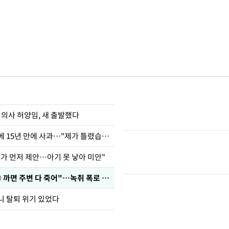
 의사 허양임, 새 출발했다
표창원, 남규리에 15년 만에 사과…"제가 틀렸습니다"
내가 먼저 제안…아기 못 낳아 미안"
차가원 "○○○ 까면 주변 다 죽어"…녹취 폭로 파장
니 탈퇴 위기 있었다