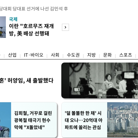
전당대회 당대표 선거에 나선 김민석 후
역 순회경선에서 '누적 1위'를 탈환했
국제
경제
 우세 지역으로 점쳐졌던 충청권과 부산
이란 "호르무즈 재개
세계식량가격 다
승 1패를 주고 받은 김 후보는 이날
방, 美 배상 선행돼
상승…곡물·설탕 
며 '2승 1패'로 앞서가게 됐다. 다
야"
썩'
율 차이가 '0.86%p'에 불과
융
산업
IT·바이오
사회
수도권
지방
문화
스포츠
혼' 허양임, 새 출발했다
김희철, 거꾸로 걸린
'덜 똘똘한 한 채' 시
광복절 태극기 현수
대 오나…20억대 아
막에 "X돌았네"
파트에 쏠리는 관심