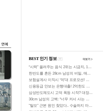
금융
시
다시 뛰는 코스닥…
'들
ETF 수익률 상위권
찍어
연예