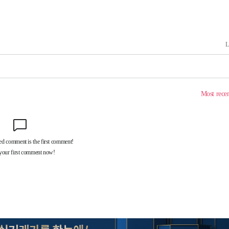
속[다음주
다"
려 죄송"
·서미화·
1위… 정
鄭
위해 뛸
승리
내일날씨]
 원해 아
보