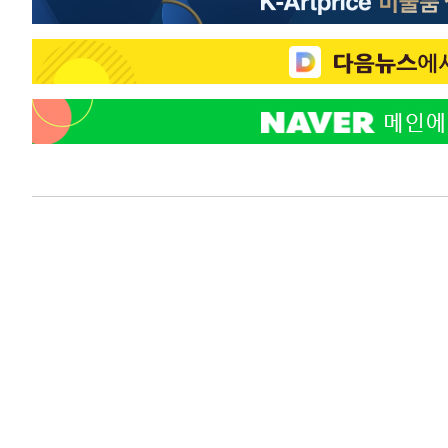
-3322초 전 >
강릉에 시간당 81.4㎜ 물폭탄…도로 잠기고 담벼락 붕괴
9분 전 >
백운산서 80년근 천종산삼 9뿌리 발견…감정가 1.3억원
47분 전 >
선재도서 해루질 나섰다 실종 60대, 닷새 만에 숨진 채 발견
1시간 전 >
남자 농구, 나고야 아시안게임서 '홈팀' 일본과 한일전
1시간 전 >
여수 오동도 해상서 모터보트 전복…1명 사망·1명 실종
2시간 전 >
극한폭염 한풀 꺾이지만…'낮 최고 35도' 무더위, 열대야 계
날씨]
3시간 전 >
축구협회 "압수수색·성접대 논란 사과…쇄신의 기회로 삼겠
3시간 전 >
[속보]'압수수색·성접대 논란' 축구협회 "실망과 걱정 안겨드
7시간 전 >
'최고 37도' 폭염 지속…강원동해안 최대 150㎜ 비
9시간 전 >
[속보]뉴욕증시 상승 마감…S&P 0.6% 나스닥 1.3%↑