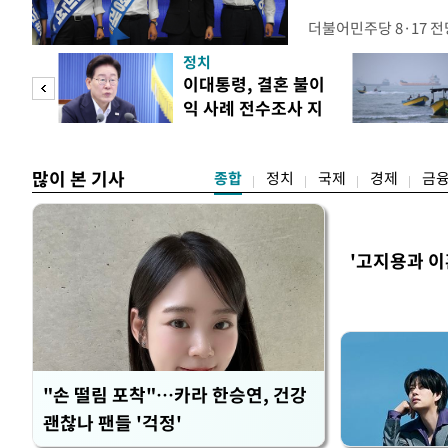
더불어민주당 8·17 
보가 8일 제주·인천 지
정치
다. 앞서 정청래 후보
희망
이대통령, 결혼 불이
·울산·경남 경선에서 1
각"
익 사례 전수조사 지
제주·인천 경선에서 이기
시
만 두 후보 간 누적 득표
많이 본 기사
종합
정치
국제
경제
금
'고지용과 이
"손 떨림 포착"…카라 한승연, 건강
괜찮나 팬들 '걱정'