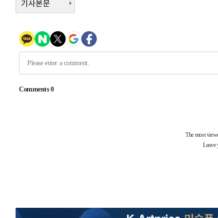
기사본문
1시간 전 >
여수 오동도 해상서 모터보트 전복…1명 사망·1명 실종
2시간 전 >
극한폭염 한풀 꺾이지만…'낮 최고 35도' 무더위, 열대야 계
날씨]
3시간 전 >
축구협회 "압수수색·성접대 논란 사과…쇄신의 기회로 삼겠
3시간 전 >
[속보]'압수수색·성접대 논란' 축구협회 "실망과 걱정 안겨드
7시간 전 >
'최고 37도' 폭염 지속…강원동해안 최대 150㎜ 비
9시간 전 >
[속보]뉴욕증시 상승 마감…S&P 0.6% 나스닥 1.3%↑
-27831초 전 >
이란 "호르무즈 재개방 합의 근접…美 배상 선행돼야"
-18878초 전 >
[속보]與최고위원 제주·인천 순회경선…박선원·최민희
한민수·김용 순
-18831초 전 >
[속보]김민석, 與 전대 당원투표 누적 득표율 45.42%로 
청래 44.56%
-18113초 전 >
[속보]與 대표 경선 제주·인천 당원투표…金 47.75%·
42.08%·宋 10.17%
-17647초 전 >
이강인 "아틀레티코 이적 기뻐…등번호 7번 의미보단 팀 
것"
-17582초 전 >
[속보]與 당대표 경선, 제주·인천 권리당원 투표 김민석 
-11356초 전 >
낮 최고 35도 '무더위'…동해안 시간당 30㎜ '강한 비'[
-10626초 전 >
[속보]이강인 "감독님이 원하는 마음 느꼈고, 많은 트로피
틀레티코 이적"
-10408초 전 >
수도권 40도 육박 '펄펄'…동해안 일부 지역엔 호의주의
-9377초 전 >
온열질환 사망자 3명 늘어…누적 환자 3000명 돌파