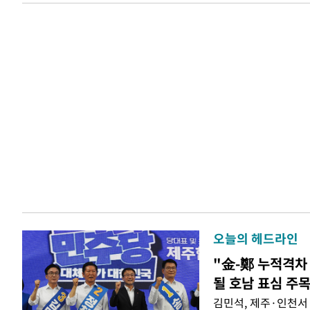
오늘의 헤드라인
"金-鄭 누적격차 
될 호남 표심 주
김민석, 제주·인천서 