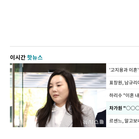
이시간
핫뉴스
'고지용과 이혼'
하리수 "이혼 
르센느, 알고보