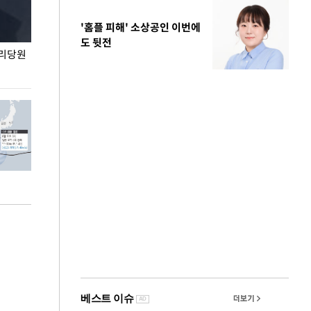
'홈플 피해' 소상공인 이번에
도 뒷전
권리당원
무더위 잊는 도심형 여름 축제 '2026 서울 바캉스
용산어린이정원 앞
페스티벌'