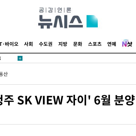
·서미화·
1위… 정
IT·바이오
사회
수도권
지방
문화
스포츠
연예
鄭
위해 뛸
승리
동산
내일날씨]
 원해 아
보
주 SK VIEW 자이' 6월 분양