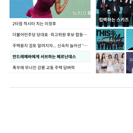
컴백하는 스키즈
이번주 국회에는 무
2타점 적시타 치는 이정후
더불어민주당 당대표·최고위원 후보 합동연설회
주택용지 검토 알려지자... 신속히 늘어선 '근조화환'
안드레예바에게 서브하는 페르난데스
폭우에 무너진 강릉 교동 주택 담벼락