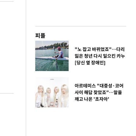
피플
"노 잡고 바뀌었죠"…다리
잃은 청년 다시 일으킨 카누
[당신 옆 장애인]
아르테미스 "대중성·코어
사이 해답 찾았죠"…알을
깨고 나온 '초자아'