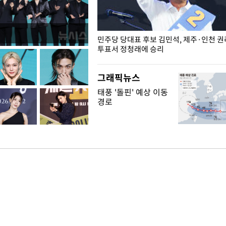
슨 일이? [뉴시스국회토pic]
민주당 당대표 후보 김민석, 제주·인천 
투표서 정청래에 승리
그래픽뉴스
태풍 '돌핀' 예상 이동
경로