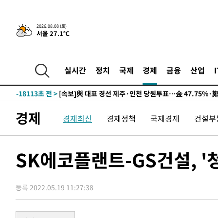
9시간 전 >
[속보]뉴욕증시 상승 마감…S&P 0.6% 나스닥 1.3%↑
2026.08.08 (토)
서울 27.1℃
-27831초 전 >
이란 "호르무즈 재개방 합의 근접…美 배상 선행돼야"
-18878초 전 >
[속보]與최고위원 제주·인천 순회경선…박선원·최민희
한민수·김용 순
-18831초 전 >
[속보]김민석, 與 전대 당원투표 누적 득표율 45.42%로 
실시간
정치
국제
경제
금융
산업
청래 44.56%
-18113초 전 >
[속보]與 대표 경선 제주·인천 당원투표…金 47.75%·
42.08%·宋 10.17%
-17647초 전 >
이강인 "아틀레티코 이적 기뻐…등번호 7번 의미보단 팀 
것"
-17582초 전 >
[속보]與 당대표 경선, 제주·인천 권리당원 투표 김민석 
경제
경제최신
경제정책
국제경제
건설부
-11356초 전 >
낮 최고 35도 '무더위'…동해안 시간당 30㎜ '강한 비'[
-10626초 전 >
[속보]이강인 "감독님이 원하는 마음 느꼈고, 많은 트로피
틀레티코 이적"
-10408초 전 >
수도권 40도 육박 '펄펄'…동해안 일부 지역엔 호의주의
SK에코플랜트-GS건설, '청
-9377초 전 >
온열질환 사망자 3명 늘어…누적 환자 3000명 돌파
-3322초 전 >
강릉에 시간당 81.4㎜ 물폭탄…도로 잠기고 담벼락 붕괴
등록 2022.05.19 11:27:38
9분 전 >
백운산서 80년근 천종산삼 9뿌리 발견…감정가 1.3억원
47분 전 >
선재도서 해루질 나섰다 실종 60대, 닷새 만에 숨진 채 발견
1시간 전 >
남자 농구, 나고야 아시안게임서 '홈팀' 일본과 한일전