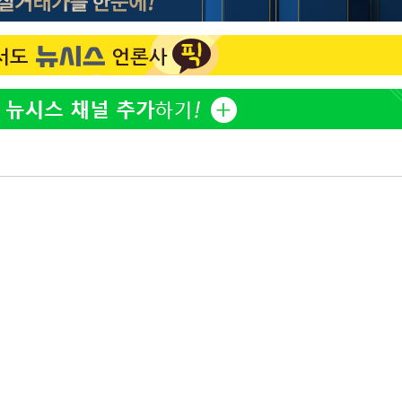
"손 떨림 포착"…카라 한승
1
연, 건강 괜찮나 팬들 '걱정'
'고지용과 이혼' 허양임, 
2
김희철, 거꾸로 걸린 광복
3
"X돌았네"
속[다음주
'덜 똘똘한 한 채' 시대 
4
다"
에 쏠리는 관심[세제 개편,
려 죄송"
차가원 "○○○ 까면 주변
5
미반환 속 녹취 폭로 파장
외신 주목한 '축구협회 성접
6
한일월드컵까지 소환
용산어린이정원 앞 즐비한 
7
시스Pic]