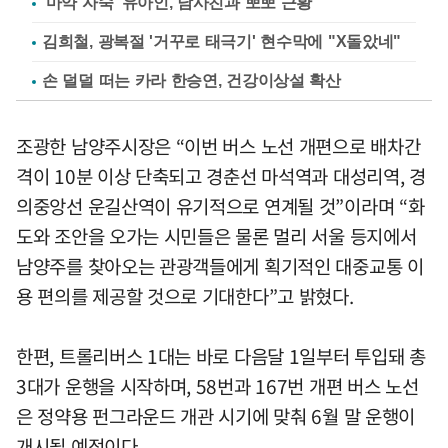
'마약 자숙' 유아인, 남사친과 뽀뽀 근황
김희철, 광복절 '거꾸로 태극기' 현수막에 "X돌았네"
손 덜덜 떠는 카라 한승연, 건강이상설 확산
조광한 남양주시장은 “이번 버스 노선 개편으로 배차간
격이 10분 이상 단축되고 경춘선 마석역과 대성리역, 경
의중앙선 운길산역이 유기적으로 연계될 것”이라며 “화
도와 조안을 오가는 시민들은 물론 멀리 서울 등지에서
남양주를 찾아오는 관광객들에게 획기적인 대중교통 이
용 편의를 제공할 것으로 기대한다”고 밝혔다.
한편, 트롤리버스 1대는 바로 다음달 1일부터 투입돼 총
3대가 운행을 시작하며, 58번과 167번 개편 버스 노선
은 정약용 펀그라운드 개관 시기에 맞춰 6월 말 운행이
개시될 예정이다.