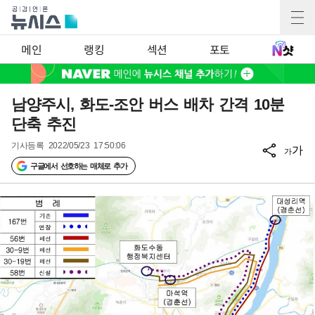
메인
랭킹
섹션
포토
남양주시, 화도-조안 버스 배차 간격 10분
단축 추진
기사등록
2022/05/23 17:50:06
가
가
구글에서 선호하는 매체로 추가