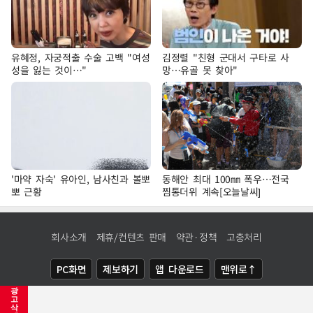
유혜정, 자궁적출 수술 고백 "여성
김정렬 "친형 군대서 구타로 사
성을 잃는 것이…"
망…유골 못 찾아"
'마약 자숙' 유아인, 남사친과 볼뽀
동해안 최대 100㎜ 폭우…전국
뽀 근황
찜통더위 계속[오늘날씨]
회사소개
제휴/컨텐츠 판매
약관·정책
고충처리
PC화면
제보하기
앱 다운로드
맨위로↑
광
COPYRIGHTⓒ
NEWSIS
ALL RIGHTS RESERVED.
고
삭