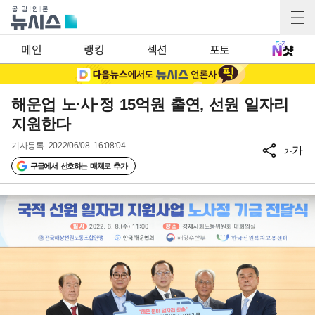
메인
랭킹
섹션
포토
해운업 노·사·정 15억원 출연, 선원 일자리
지원한다
기사등록
2022/06/08 16:08:04
가
가
구글에서 선호하는 매체로 추가