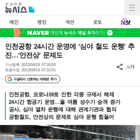
메인
랭킹
섹션
포토
인천공항 24시간 운영에 '심야 철도 운행' 추
진…'안전상' 문제도
기사등록
2022/06/19 07:30:00
가
가
최종수정
2022/06/19 07:32:41
구글에서 선호하는 매체로 추가
인천공항, 코로나19로 인한 각종 규제서 해제
24시간 항공기 운영…올 여름 성수기 승객 증가
공사, 심야 열차 운행에 대해 관계기관과 협의
공항철도, 안전상의 문제로 심야 운행 힘들어