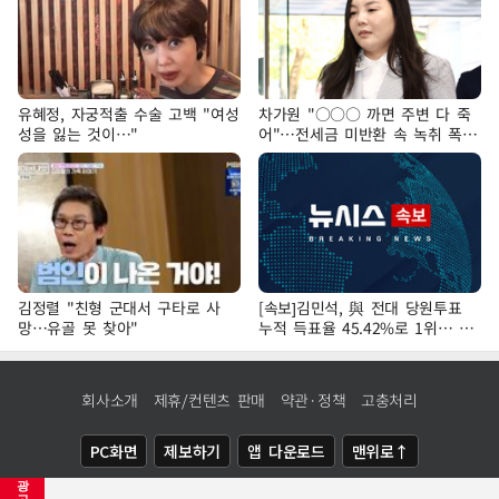
유혜정, 자궁적출 수술 고백 "여성
차가원 "○○○ 까면 주변 다 죽
성을 잃는 것이…"
어"…전세금 미반환 속 녹취 폭로
파장
김정렬 "친형 군대서 구타로 사
[속보]김민석, 與 전대 당원투표
망…유골 못 찾아"
누적 득표율 45.42%로 1위… 정
청래 44.56%
회사소개
제휴/컨텐츠 판매
약관·정책
고충처리
PC화면
제보하기
앱 다운로드
맨위로↑
광
COPYRIGHTⓒ
NEWSIS
ALL RIGHTS RESERVED.