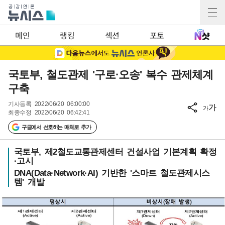
메인
랭킹
섹션
포토
국토부, 철도관제 '구로·오송' 복수 관제체계
구축
기사등록
2022/06/20 06:00:00
가
가
최종수정
2022/06/20 06:42:41
구글에서 선호하는 매체로 추가
국토부, 제2철도교통관제센터 건설사업 기본계획 확정
·고시
DNA(Data·Network·AI) 기반한 '스마트 철도관제시스
템' 개발