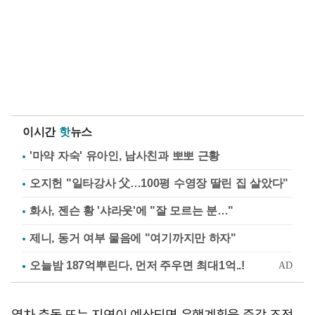
이시간
핫
뉴스
'마약 자숙' 유아인, 남사친과 뽀뽀 근황
오지헌 "일타강사 父…100평 수영장 딸린 집 살았다"
화사, 젠슨 황 '샤라웃'에 "잘 모르는 분…"
제니, 동거 여부 물음에 "여기까지만 하자"
열차 충돌 또는 지연이 예상되면 운행계획을 즉각 조정