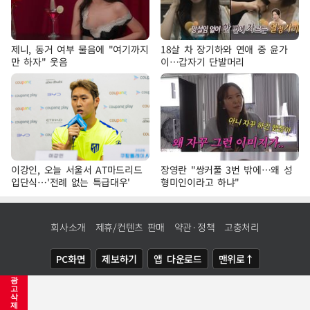
제니, 동거 여부 물음에 "여기까지
18살 차 장기하와 연애 중 윤가
만 하자" 웃음
이…갑자기 단발머리
이강인, 오늘 서울서 AT마드리드
장영란 "쌍커풀 3번 밖에…왜 성
입단식…'전례 없는 특급대우'
형미인이라고 하냐"
회사소개
제휴/컨텐츠 판매
약관·정책
고충처리
PC화면
제보하기
앱 다운로드
맨위로↑
광
COPYRIGHTⓒ
NEWSIS
ALL RIGHTS RESERVED.
고
삭
제