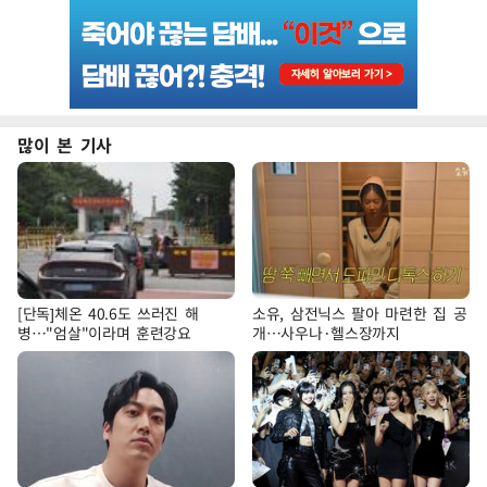
많이 본 기사
[단독]체온 40.6도 쓰러진 해
소유, 삼전닉스 팔아 마련한 집 공
병…"엄살"이라며 훈련강요
개…사우나·헬스장까지