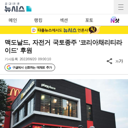
메인
랭킹
섹션
포토
맥도날드, 자전거 국토종주 '코리아채리티라
이드' 후원
기사등록
2022/06/20 09:00:10
가
가
구글에서 선호하는 매체로 추가