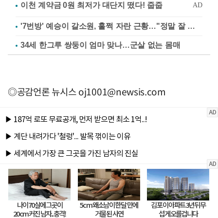
'7번방' 예승이 갈소원, 훌쩍 자란 근황…"정말 잘 컸다"
34세 한그루 쌍둥이 엄마 맞나…군살 없는 몸매
◎공감언론 뉴시스
oj1001@newsis.com