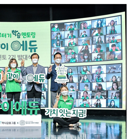
구축
감 다우
워" 취임
무부 대변인
 포착
라하라 격파
꺾인다"
 위협"
 수용할까
해 불가피"
등 압수수
월 중 예