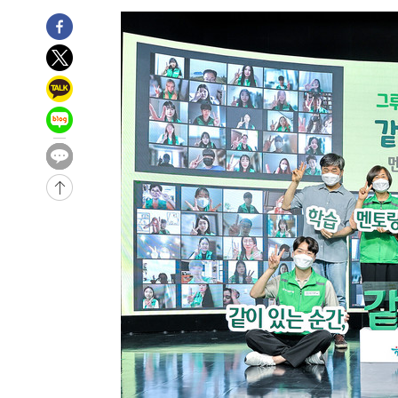
-7410초 전 >
서울 낮 39도 '폭염중대경보'…40도 관측 가능성도
-4772초 전 >
미 워싱턴주 스포캔 시의 통제불능 3개 산불, 방화선 일부 
50분 전 >
[속보] 호르무즈 해협 이란-오만 협상 기대속 뉴욕증시 혼조 마
0.49%↑
1시간 전 >
[속보] 이란 대통령 "지금 최고지도자와 소통하기가 매우 어려
3년 인터뷰
5시간 전 >
[속보] "이란-오만, 호르무즈 해협 통행 항로 합의" 이란 외
-31971초 전 >
"여기 떨어졌다"…다누리, 스페이스X 로켓 달 충돌 흔적
-29016초 전 >
손흥민, 5경기 연속골 실패…LAFC는 승부차기 끝 과달
-21617초 전 >
내일까지 39도 '펄펄'…기상청 "태풍 지나며 폭염 잠시 
-21254초 전 >
트럼프, 한국계 진보 주지사 후보 맹공…"공산주의가 최대
-21232초 전 >
"美간섭에 합의 지연"…트럼프, '이란 호르무즈 통제권'
-17752초 전 >
[속보]산업장관 "李정부, 원전 반대 안해…안정 전력 위
-16449초 전 >
[속보]경찰, '홍명보 선임 논란' 대한축구협회·축구회관 
색
-15836초 전 >
[속보]산업장관 "美무역법 제301조 과잉생산 결과 발표 8
상
-15629초 전 >
[속보]코스피 매도사이드카 발동…4%대 급락
-14901초 전 >
[속보]전남광주 초대 시민추천 부시장에 백승주·윤난실
-12462초 전 >
서울 열대야 15일째 지속…비공식 '초열대야' 30도 넘어