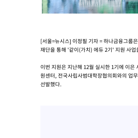
-11029초 전 >
[속보]코스닥, 2.15포인트(0.27%) 내린 797.44 출발
-11012초 전 >
[속보]코스피, 119.51포인트(1.81%) 내린 6478.75 개
-7459초 전 >
6월 경상수지 497.3억 달러…두 달 연속 사상 최대
-7410초 전 >
서울 낮 39도 '폭염중대경보'…40도 관측 가능성도
-4772초 전 >
미 워싱턴주 스포캔 시의 통제불능 3개 산불, 방화선 일부 
[서울=뉴시스] 이정필 기자 = 하나금융그룹
50분 전 >
[속보] 호르무즈 해협 이란-오만 협상 기대속 뉴욕증시 혼조 마
재단을 통해 '같이(가치) 에듀 2기' 지원 사
0.49%↑
1시간 전 >
[속보] 이란 대통령 "지금 최고지도자와 소통하기가 매우 어려
3년 인터뷰
5시간 전 >
[속보] "이란-오만, 호르무즈 해협 통행 항로 합의" 이란 외
이번 지원은 지난해 12월 실시한 1기에 
원센터, 전국사립사범대학장협의회와의 업무
선발했다.