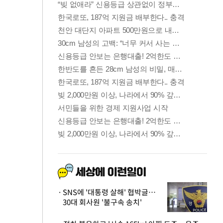
SNS에 '대통령 살해' 협박글…
30대 회사원 '불구속 송치'