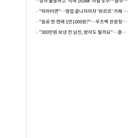
· 정차 불응하고 '시속 165㎞' 아찔 도주…음주운전자 체포
· "하마터면"…영업 끝나자마자 '와르르' 카페 테라스 덮친 대리석 외벽
· "음료 한 캔에 1만1000원?"…우즈벡 관광청까지 나섰다, 유튜버 폭로 후폭풍
· "300만원 보낸 전 남친, 받아도 될까요"…결혼 앞둔 예비신부의 뜻밖 고충