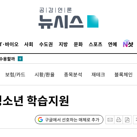
무부 대변인
 포착
라하라 격파
꺾인다"
IT·바이오
사회
수도권
지방
문화
스포츠
연예
 위협"
 수용할까
해 불가피"
등 압수수
보험/카드
시황/환율
종목분석
재테크
블록체인
월 중 예
청소년 학습지원
구글에서 선호하는 매체로 추가
장