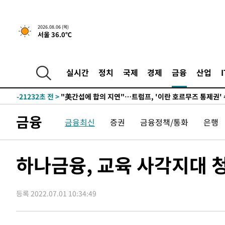
5시간 전 >
[속보] "이란-오만, 호르무즈 해협 통행 항로 합의" 이란 외
2026.08.06 (목)
-31971초 전 >
"여기 떨어졌다"…다누리, 스페이스X 로켓 달 충돌 흔적
서울 36.0℃
-29016초 전 >
손흥민, 5경기 연속골 실패…LAFC는 승부차기 끝 과달
-21617초 전 >
내일까지 39도 '펄펄'…기상청 "태풍 지나며 폭염 잠시 
실시간
정치
국제
경제
금융
산업
-21254초 전 >
트럼프, 한국계 진보 주지사 후보 맹공…"공산주의가 최대
-21232초 전 >
"美간섭에 합의 지연"…트럼프, '이란 호르무즈 통제권'
-17752초 전 >
[속보]산업장관 "李정부, 원전 반대 안해…안정 전력 위
-16449초 전 >
[속보]경찰, '홍명보 선임 논란' 대한축구협회·축구회관 
금융
금융최신
증권
금융정책/통화
은행
색
-15836초 전 >
[속보]산업장관 "美무역법 제301조 과잉생산 결과 발표 8
상
-15629초 전 >
[속보]코스피 매도사이드카 발동…4%대 급락
하나금융, 교육 사각지대 
-14901초 전 >
[속보]전남광주 초대 시민추천 부시장에 백승주·윤난실
-12462초 전 >
서울 열대야 15일째 지속…비공식 '초열대야' 30도 넘어
-11029초 전 >
[속보]코스닥, 2.15포인트(0.27%) 내린 797.44 출발
등록 2022.07.01 10:34:49
-11012초 전 >
[속보]코스피, 119.51포인트(1.81%) 내린 6478.75 개
-7459초 전 >
6월 경상수지 497.3억 달러…두 달 연속 사상 최대