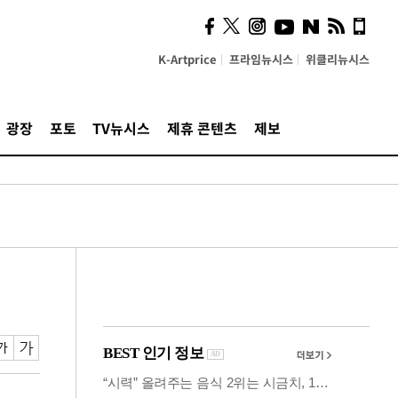
"5·8·9호선 출퇴근 혼잡,
정부 국비지원 필요"
K-Artprice
프라임뉴시스
위클리뉴시스
광장
포토
TV뉴시스
제휴 콘텐츠
제보