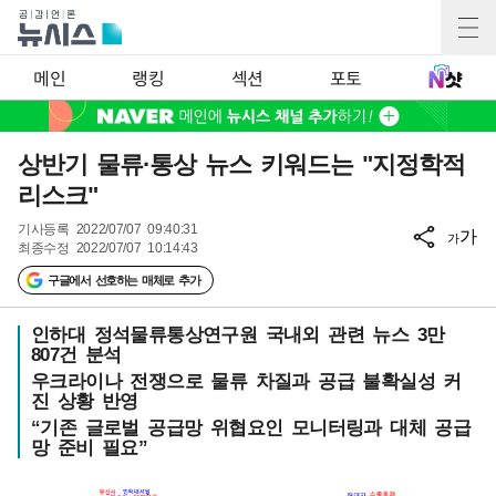
메인
랭킹
섹션
포토
상반기 물류·통상 뉴스 키워드는 "지정학적
리스크"
기사등록
2022/07/07 09:40:31
가
가
최종수정
2022/07/07 10:14:43
구글에서 선호하는 매체로 추가
인하대 정석물류통상연구원 국내외 관련 뉴스 3만
807건 분석
우크라이나 전쟁으로 물류 차질과 공급 불확실성 커
진 상황 반영
“기존 글로벌 공급망 위협요인 모니터링과 대체 공급
망 준비 필요”