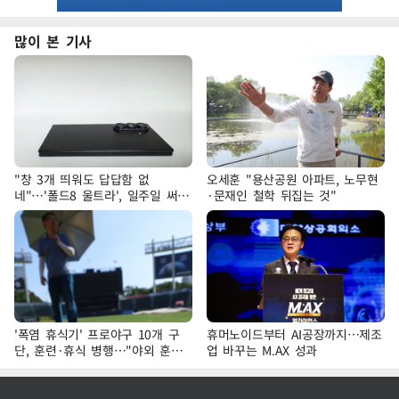
많이 본 기사
"창 3개 띄워도 답답함 없
오세훈 "용산공원 아파트, 노무현
네"…'폴드8 울트라', 일주일 써보
·문재인 철학 뒤집는 것"
니
'폭염 휴식기' 프로야구 10개 구
휴머노이드부터 AI공장까지…제조
단, 훈련·휴식 병행…"야외 훈련
업 바꾸는 M.AX 성과
해도 안전 최우선"