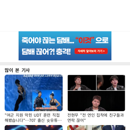
많이 본 기사
"여군 지원 막힌 UDT 훈련 직접
전현무 "전 연인 집착에 친구들과
해봤습니다"…707 출신 女유튜버
연락 끊어"
'완벽 소화'