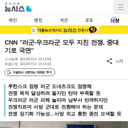
메인
랭킹
섹션
포토
CNN "러군-우크라군 모두 지친 전쟁, 중대
기로 국면"
기사등록
2022/07/14 10:13:04
가
가
최종수정
2022/07/14 10:15:43
구글에서 선호하는 매체로 추가
루한스크 점령 러군 도네츠크도 점령해
전쟁 목적 달성하려 들지만 탄약 부족할 듯
우크라군 러군 피해 늘리며 남부서 반격하지만
전쟁치르며 서방 군대로 전환해야 하는 문제
전쟁 장기화 가능성…서방 외교 통한 종전 모색할 듯