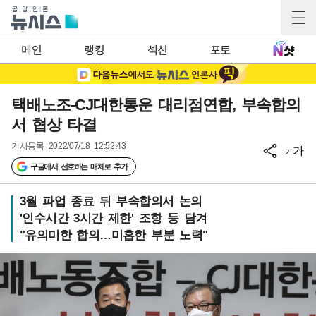
메인
랭킹
섹션
포토
택배노조-CJ대한통운 대리점연합, 부속합의
서 협상 타결
기사등록
2022/07/18 12:52:43
가
가
구글에서 선호하는 매체로 추가
3월 파업 종료 뒤 부속합의서 논의
'인수시간 3시간 제한' 조항 등 담겨
"유의미한 합의…미흡한 부분 노력"