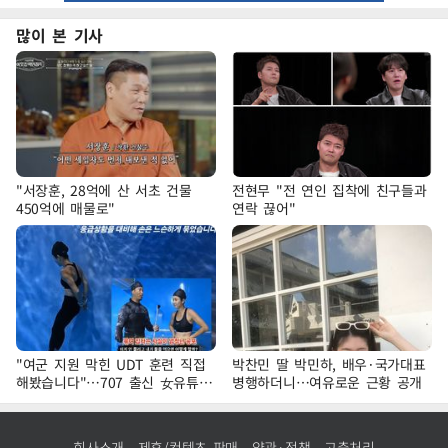
많이 본 기사
"서장훈, 28억에 산 서초 건물
전현무 "전 연인 집착에 친구들과
450억에 매물로"
연락 끊어"
"여군 지원 막힌 UDT 훈련 직접
박찬민 딸 박민하, 배우·국가대표
해봤습니다"…707 출신 女유튜버
병행하더니…여유로운 근황 공개
'완벽 소화'
회사소개
제휴/컨텐츠 판매
약관·정책
고충처리