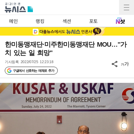
메인
랭킹
섹션
포토
한미동맹재단·미주한미동맹재단 MOU…"가
치 있는 일 희망"
기사등록
2022/07/25 12:23:18
가
가
구글에서 선호하는 매체로 추가