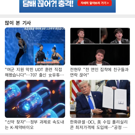
많이 본 기사
"여군 지원 막힌 UDT 훈련 직접
전현무 "전 연인 집착에 친구들과
해봤습니다"…707 출신 女유튜버
연락 끊어"
'완벽 소화'
"신약 찾자"…정부 과제로 속도내
한화큐셀·OCI, 美 수입 폴리실리
는 K-제약바이오
콘 최저가격제 도입에…"공정 경
쟁·수익성 개선 환영"