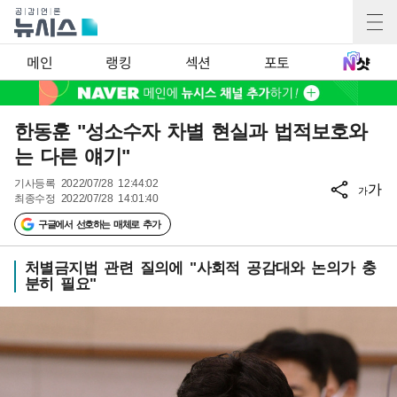
메인
랭킹
섹션
포토
한동훈 "성소수자 차별 현실과 법적보호와
는 다른 얘기"
기사등록
2022/07/28 12:44:02
가
가
최종수정
2022/07/28 14:01:40
구글에서 선호하는 매체로 추가
처별금지법 관련 질의에 "사회적 공감대와 논의가 충
분히 필요"