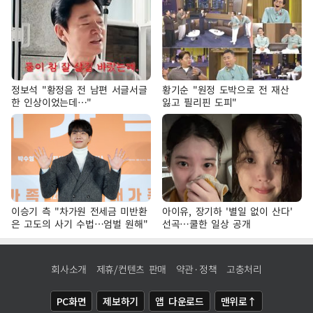
정보석 "황정음 전 남편 서글서글
황기순 "원정 도박으로 전 재산
한 인상이었는데…"
잃고 필리핀 도피"
이승기 측 "차가원 전세금 미반환
아이유, 장기하 '별일 없이 산다'
은 고도의 사기 수법…엄벌 원해"
선곡…쿨한 일상 공개
회사소개
제휴/컨텐츠 판매
약관·정책
고충처리
PC화면
제보하기
앱 다운로드
맨위로↑