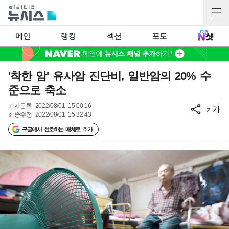
메인
랭킹
섹션
포토
'착한 암' 유사암 진단비, 일반암의 20% 수
준으로 축소
기사등록
2022/08/01 15:00:16
가
가
최종수정
2022/08/01 15:32:43
구글에서 선호하는 매체로 추가