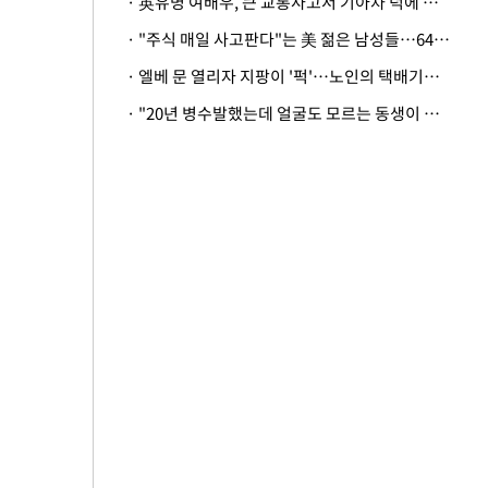
· 英유명 여배우, 큰 교통사고서 기아차 덕에 살았다
· "주식 매일 사고판다"는 美 젊은 남성들…64%가 "나는 인생의 패배자“
· 엘베 문 열리자 지팡이 '퍽'…노인의 택배기사 폭행 이유
· "20년 병수발했는데 얼굴도 모르는 동생이 유산 절반을"…배다른 형제 상속권 있을까