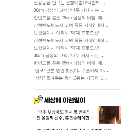
"척추 부상에도 검사 못 받아"…
전 올림픽 선수, 美봅슬레이협회
상대 소송