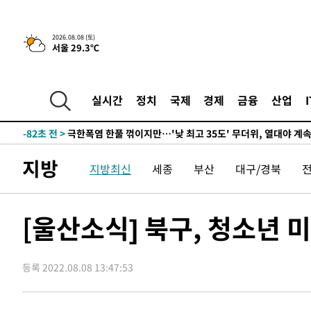
-13128초 전 >
강릉에 시간당 81.4㎜ 물폭탄…도로 잠기고 담벼락 붕괴
-9235초 전 >
백운산서 80년근 천종산삼 9뿌리 발견…감정가 1.3억원
2026.08.08 (토)
서울 29.3℃
-6945초 전 >
선재도서 해루질 나섰다 실종 60대, 닷새 만에 숨진 채 발견
-4479초 전 >
남자 농구, 나고야 아시안게임서 '홈팀' 일본과 한일전
-3855초 전 >
여수 오동도 해상서 모터보트 전복…1명 사망·1명 실종
실시간
정치
국제
경제
금융
산업
-82초 전 >
극한폭염 한풀 꺾이지만…'낮 최고 35도' 무더위, 열대야 계
날씨]
48분 전 >
축구협회 "압수수색·성접대 논란 사과…쇄신의 기회로 삼겠다
1시간 전 >
[속보]'압수수색·성접대 논란' 축구협회 "실망과 걱정 안겨드
지방
지방최신
세종
부산
대구/경북
4시간 전 >
'최고 37도' 폭염 지속…강원동해안 최대 150㎜ 비
6시간 전 >
[속보]뉴욕증시 상승 마감…S&P 0.6% 나스닥 1.3%↑
-28724초 전 >
[속보]與최고위원 제주·인천 순회경선…박선원·최민희
[울산소식] 북구, 청소년 
한민수·김용 순
-28677초 전 >
[속보]김민석, 與 전대 당원투표 누적 득표율 45.42%로 
청래 44.56%
-27959초 전 >
[속보]與 대표 경선 제주·인천 당원투표…金 47.75%·
42.08%·宋 10.17%
등록 2022.08.08 13:47:53
-27493초 전 >
이강인 "아틀레티코 이적 기뻐…등번호 7번 의미보단 팀 
것"
-27428초 전 >
[속보]與 당대표 경선, 제주·인천 권리당원 투표 김민석 
-21202초 전 >
낮 최고 35도 '무더위'…동해안 시간당 30㎜ '강한 비'[