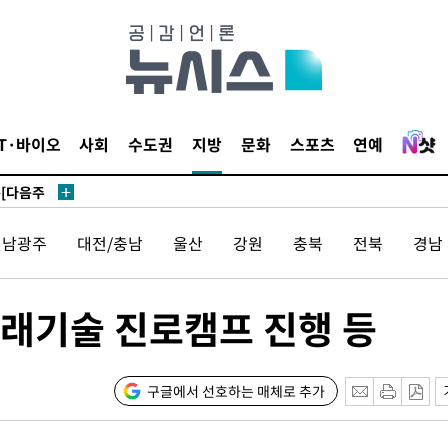
IT·바이오
사회
수도권
지방
문화
스포츠
연예
속[다음주
"
려 죄송"
전남광주
대전/충남
울산
강원
충북
전북
경남
·서미화·
미래기술 진로캠프 진행 등
1위… 정
鄭
위해 뛸
구글에서 선호하는 매체로 추가
승리
내일날씨]