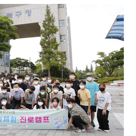
 원해 아
보
계속[다음주
"
려 죄송"