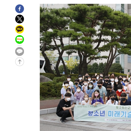
-20472초 전 >
[속보]이강인 "감독님이 원하는 마음 느꼈고, 많은 트로피
틀레티코 이적"
-20254초 전 >
수도권 40도 육박 '펄펄'…동해안 일부 지역엔 호의주의
-19223초 전 >
온열질환 사망자 3명 늘어…누적 환자 3000명 돌파
-13168초 전 >
강릉에 시간당 81.4㎜ 물폭탄…도로 잠기고 담벼락 붕괴
-9275초 전 >
백운산서 80년근 천종산삼 9뿌리 발견…감정가 1.3억원
-6985초 전 >
선재도서 해루질 나섰다 실종 60대, 닷새 만에 숨진 채 발견
-4519초 전 >
남자 농구, 나고야 아시안게임서 '홈팀' 일본과 한일전
-3895초 전 >
여수 오동도 해상서 모터보트 전복…1명 사망·1명 실종
-122초 전 >
극한폭염 한풀 꺾이지만…'낮 최고 35도' 무더위, 열대야 
날씨]
47분 전 >
축구협회 "압수수색·성접대 논란 사과…쇄신의 기회로 삼겠다
1시간 전 >
[속보]'압수수색·성접대 논란' 축구협회 "실망과 걱정 안겨드
4시간 전 >
'최고 37도' 폭염 지속…강원동해안 최대 150㎜ 비
6시간 전 >
[속보]뉴욕증시 상승 마감…S&P 0.6% 나스닥 1.3%↑