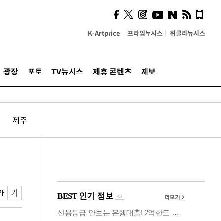
사이 해답 찾았죠"…알을
깨고 나온 '초자아'
K-Artprice
프라임뉴시스
위클리뉴시스
광장
포토
TV뉴시스
제휴 콘텐츠
제보
제주