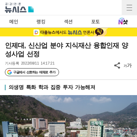
메인
랭킹
섹션
포토
인제대, 신산업 분야 지식재산 융합인재 양
성사업 선정
기사등록
2022/08/11 14:17:21
가
가
구글에서 선호하는 매체로 추가
의생명 특화 학과 집중 투자 가능해져