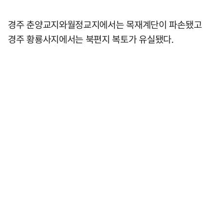
경주 춘양교지와월정교지에서는 목재계단이 파손됐고
경주 황룡사지에서는 북편지 복토가 유실됐다.