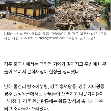
[서울=뉴시스]국사 제11호 태풍 '힌남노' 피해 경주 불국사 (사진=문화
재청 제공) 2022.09.07.
photo@newsis.com
*재판매 및 DB 금지
경주 불국사에서는 극락전 기와가 떨어지고 주변에 나무
들이 쓰러져 문화재청이 현장을 정리했다.
남해 물건리 방조어부림, 경주 흥덕왕릉, 경주 지마왕릉,
경주 원성왕릉에서는 나무들이 쓰러지고 나뭇가지들이
부러졌다. 경주 원성왕릉에는 왕릉 갑석과 축대가 파손
되고 소나무가 쓰러졌다.