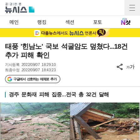
메인
랭킹
섹션
포토
태풍 '힌남노' 국보 석굴암도 덮쳤다...18건
추가 피해 확인
기사등록
2022/09/07 18:29:10
가
가
최종수정
2022/09/07 18:43:23
구글에서 선호하는 매체로 추가
경주 문화재 피해 집중...전국 총 32건 달해