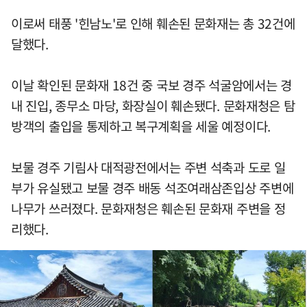
이로써 태풍 '힌남노'로 인해 훼손된 문화재는 총 32건에
달했다.
이날 확인된 문화재 18건 중 국보 경주 석굴암에서는 경
내 진입, 종무소 마당, 화장실이 훼손됐다. 문화재청은 탐
방객의 출입을 통제하고 복구계획을 세울 예정이다.
보물 경주 기림사 대적광전에서는 주변 석축과 도로 일
부가 유실됐고 보물 경주 배동 석조여래삼존입상 주변에
나무가 쓰러졌다. 문화재청은 훼손된 문화재 주변을 정
리했다.