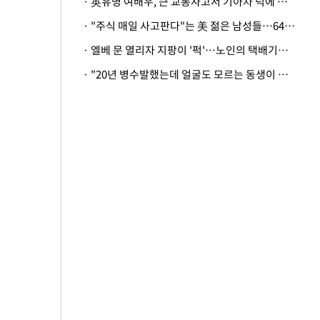
· 英유명 여배우, 큰 교통사고서 기아차 덕에 살았다
· "주식 매일 사고판다"는 美 젊은 남성들…64%가 "나는 인생의 패배자“
· 엘베 문 열리자 지팡이 '퍽'…노인의 택배기사 폭행 이유
· "20년 병수발했는데 얼굴도 모르는 동생이 유산 절반을"…배다른 형제 상속권 있을까