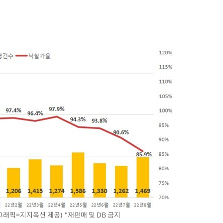
·서미화·
1위… 정
鄭
위해 뛸
승리
내일날씨]
 원해 아
보
그래픽=지지옥션 제공) *재판매 및 DB 금지
계속[다음