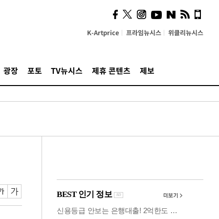
사이 해답 찾았죠"…알을
깨고 나온 '초자아'
K-Artprice
프라임뉴시스
위클리뉴시스
광장
포토
TV뉴시스
제휴 콘텐츠
제보