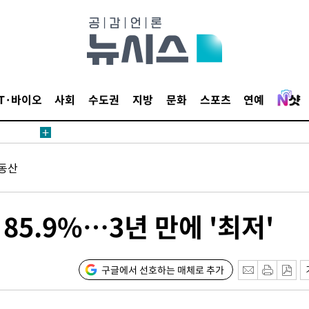
鄭
위해 뛸
승리
내일날씨]
 원해 아
IT·바이오
사회
수도권
지방
문화
스포츠
연예
보
동산
85.9%…3년 만에 '최저'
계속[다음
"
구글에서 선호하는 매체로 추가
려 죄송"