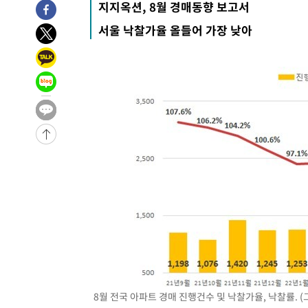
지지옥션, 8월 경매동향 보고서
5시간 전 >
[속보]뉴욕증시 상승 마감…S&P 0.6% 나스닥 1.3%↑
서울 낙찰가율 올들어 가장 낮아
-29845초 전 >
[속보]與최고위원 제주·인천 순회경선…박선원·최민희
한민수·김용 순
-29798초 전 >
[속보]김민석, 與 전대 당원투표 누적 득표율 45.42%로 
청래 44.56%
-29080초 전 >
[속보]與 대표 경선 제주·인천 당원투표…金 47.75%·
42.08%·宋 10.17%
-28614초 전 >
이강인 "아틀레티코 이적 기뻐…등번호 7번 의미보단 팀 
것"
-28549초 전 >
[속보]與 당대표 경선, 제주·인천 권리당원 투표 김민석 
-22323초 전 >
낮 최고 35도 '무더위'…동해안 시간당 30㎜ '강한 비'[
-21593초 전 >
[속보]이강인 "감독님이 원하는 마음 느꼈고, 많은 트로피
틀레티코 이적"
-21375초 전 >
수도권 40도 육박 '펄펄'…동해안 일부 지역엔 호의주의
-20344초 전 >
온열질환 사망자 3명 늘어…누적 환자 3000명 돌파
-14289초 전 >
강릉에 시간당 81.4㎜ 물폭탄…도로 잠기고 담벼락 붕괴
-10396초 전 >
백운산서 80년근 천종산삼 9뿌리 발견…감정가 1.3억원
-8106초 전 >
선재도서 해루질 나섰다 실종 60대, 닷새 만에 숨진 채 발견
-5640초 전 >
남자 농구, 나고야 아시안게임서 '홈팀' 일본과 한일전
-5016초 전 >
여수 오동도 해상서 모터보트 전복…1명 사망·1명 실종
8월 전국 아파트 경매 진행건수 및 낙찰가율, 낙찰률. (
-1243초 전 >
극한폭염 한풀 꺾이지만…'낮 최고 35도' 무더위, 열대야 