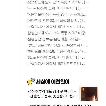
"척추 부상에도 검사 못 받아"…
전 올림픽 선수, 美봅슬레이협회
상대 소송