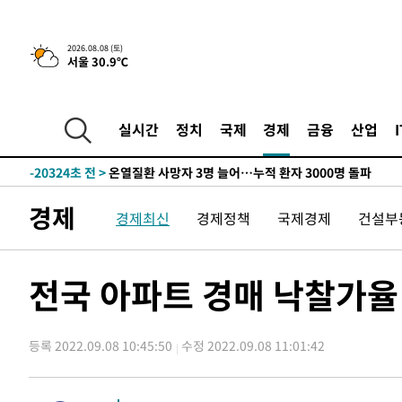
청래 44.56%
-29060초 전 >
[속보]與 대표 경선 제주·인천 당원투표…金 47.75%·
42.08%·宋 10.17%
-28594초 전 >
이강인 "아틀레티코 이적 기뻐…등번호 7번 의미보단 팀 
2026.08.08 (토)
서울 30.9℃
것"
-28529초 전 >
[속보]與 당대표 경선, 제주·인천 권리당원 투표 김민석 
-22303초 전 >
낮 최고 35도 '무더위'…동해안 시간당 30㎜ '강한 비'[
-21573초 전 >
[속보]이강인 "감독님이 원하는 마음 느꼈고, 많은 트로피
실시간
정치
국제
경제
금융
산업
틀레티코 이적"
-21355초 전 >
수도권 40도 육박 '펄펄'…동해안 일부 지역엔 호의주의
-20324초 전 >
온열질환 사망자 3명 늘어…누적 환자 3000명 돌파
-14269초 전 >
강릉에 시간당 81.4㎜ 물폭탄…도로 잠기고 담벼락 붕괴
경제
경제최신
경제정책
국제경제
건설부
-10376초 전 >
백운산서 80년근 천종산삼 9뿌리 발견…감정가 1.3억원
-8086초 전 >
선재도서 해루질 나섰다 실종 60대, 닷새 만에 숨진 채 발견
-5620초 전 >
남자 농구, 나고야 아시안게임서 '홈팀' 일본과 한일전
전국 아파트 경매 낙찰가율 
-4996초 전 >
여수 오동도 해상서 모터보트 전복…1명 사망·1명 실종
-1223초 전 >
극한폭염 한풀 꺾이지만…'낮 최고 35도' 무더위, 열대야 
주 날씨]
등록 2022.09.08 10:45:50
수정 2022.09.08 11:01:42
29분 전 >
축구협회 "압수수색·성접대 논란 사과…쇄신의 기회로 삼겠다
54분 전 >
[속보]'압수수색·성접대 논란' 축구협회 "실망과 걱정 안겨드
4시간 전 >
'최고 37도' 폭염 지속…강원동해안 최대 150㎜ 비