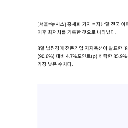
주 날씨]
28분 전 >
축구협회 "압수수색·성접대 논란 사과…쇄신의 기회로 삼겠다
53분 전 >
[속보]'압수수색·성접대 논란' 축구협회 "실망과 걱정 안겨드
4시간 전 >
'최고 37도' 폭염 지속…강원동해안 최대 150㎜ 비
[서울=뉴시스] 홍세희 기자 = 지난달 전국 아
5시간 전 >
[속보]뉴욕증시 상승 마감…S&P 0.6% 나스닥 1.3%↑
이후 최저치를 기록한 것으로 나타났다.
8일 법원경매 전문기업 지지옥션이 발표한 '
(90.6%) 대비 4.7%포인트(p) 하락한 85.9
가장 낮은 수치다.