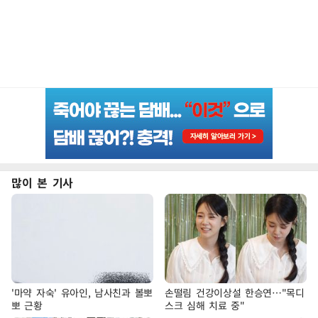
많이 본 기사
'마약 자숙' 유아인, 남사친과 볼뽀
손떨림 건강이상설 한승연…"목디
뽀 근황
스크 심해 치료 중"