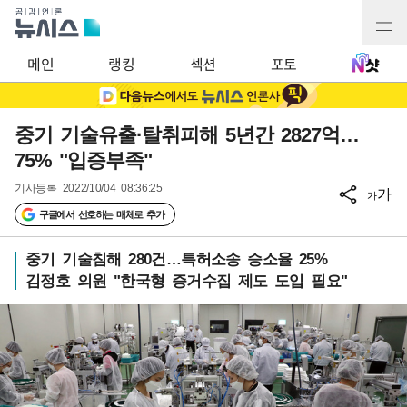
메인
랭킹
섹션
포토
중기 기술유출·탈취피해 5년간 2827억…
75% "입증부족"
기사등록
2022/10/04 08:36:25
가
가
구글에서 선호하는 매체로 추가
중기 기술침해 280건…특허소송 승소율 25%
김정호 의원 "한국형 증거수집 제도 도입 필요"