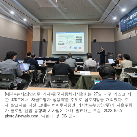
[대구=뉴시스]안경무 기자=한국자동차기자협회는 27일 대구 엑스코 서
관 320호에서 '자율주행차 상용화'를 주제로 심포지엄을 개최했다. 주
제 발표자로 나선 고태봉 하이투자증권 리서치본부장(상무)가 자율주행
차 글로벌 산업 동향과 시사점에 대해 발표하는 모습. 2022.10.27
photo@newsis.com
*재판매 및 DB 금지