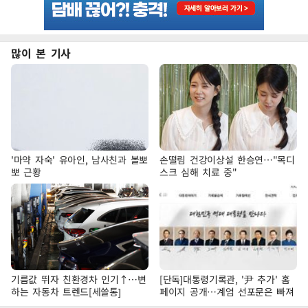
많이 본 기사
'마약 자숙' 유아인, 남사친과 볼뽀
손떨림 건강이상설 한승연…"목디
뽀 근황
스크 심해 치료 중"
기름값 뛰자 친환경차 인기↑…변
[단독]대통령기록관, '尹 추가' 홈
하는 자동차 트렌드[세쓸통]
페이지 공개…계엄 선포문은 빠져