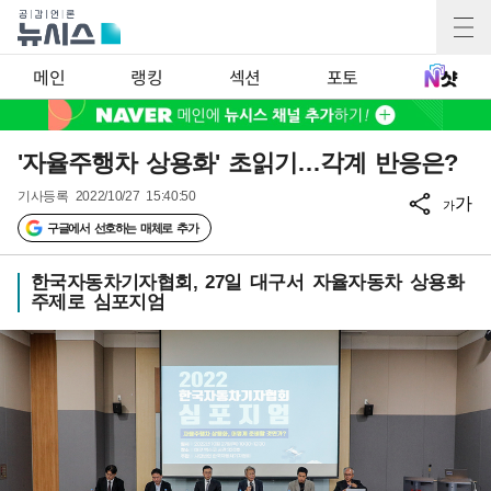
메인
랭킹
섹션
포토
'자율주행차 상용화' 초읽기…각계 반응은?
기사등록
2022/10/27 15:40:50
가
가
구글에서 선호하는 매체로 추가
한국자동차기자협회, 27일 대구서 자율자동차 상용화
주제로 심포지엄