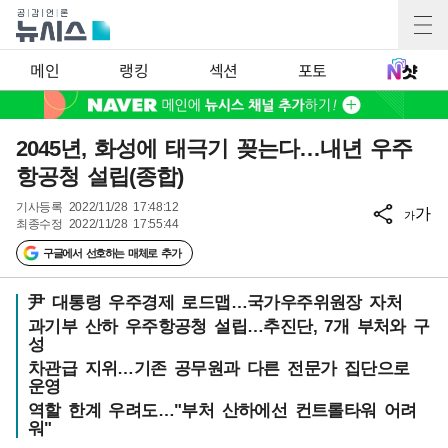
메인
랭킹
섹션
포토
2045년, 화성에 태극기 꽂는다…내년 우주
항공청 설립(종합)
기사등록
2022/11/28 17:48:12
가
가
최종수정
2022/11/28 17:55:44
구글에서 선호하는 매체로 추가
尹 대통령 우주경제 로드맵…국가우주위원장 자처
과기부 산하 우주항공청 설립…추진단, 7개 부처와 구
성
차관급 지위…기존 공무원과 다른 전문가 집단으로
운영
역할 한계 우려도…"부처 산하에선 컨트롤타워 어려
워"