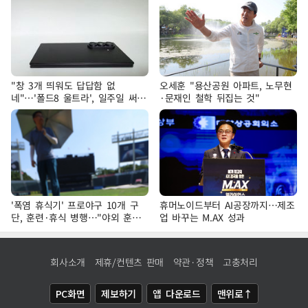
"창 3개 띄워도 답답함 없
오세훈 "용산공원 아파트, 노무현
네"…'폴드8 울트라', 일주일 써보
·문재인 철학 뒤집는 것"
니
'폭염 휴식기' 프로야구 10개 구
휴머노이드부터 AI공장까지…제조
단, 훈련·휴식 병행…"야외 훈련
업 바꾸는 M.AX 성과
해도 안전 최우선"
회사소개
제휴/컨텐츠 판매
약관·정책
고충처리
PC화면
제보하기
앱 다운로드
맨위로↑