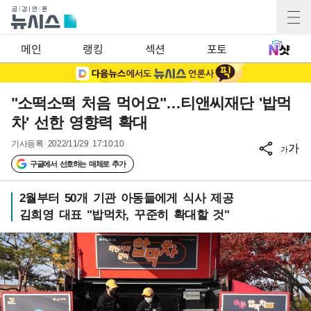
메인
랭킹
섹션
포토
"소떡소떡 처음 먹어요"…티앤씨재단 '밥먹
차' 선한 영향력 확대
기사등록
2022/11/29 17:10:10
가
가
구글에서 선호하는 매체로 추가
2월부터 50개 기관 아동들에게 식사 제공
김희영 대표 "밥먹차, 꾸준히 확대할 것"