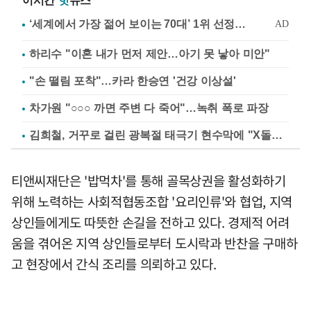
이시간
핫
뉴스
하리수 "이혼 내가 먼저 제안…아기 못 낳아 미안"
"손 떨림 포착"…카라 한승연 '건강 이상설'
차가원 "○○○ 까면 주변 다 죽어"…녹취 폭로 파장
김희철, 거꾸로 걸린 광복절 태극기 현수막에 "X돌았네"
티앤씨재단은 '밥먹차'를 통해 골목상권을 활성화하기
위해 노력하는 사회적협동조합 '요리인류'와 협업, 지역
상인들에게도 따뜻한 손길을 전하고 있다. 경제적 어려
움을 겪어온 지역 상인들로부터 도시락과 반찬을 구매하
고 현장에서 간식 조리를 의뢰하고 있다.