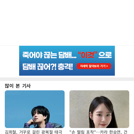
많이 본 기사
김희철, 거꾸로 걸린 광복절 태극
"손 떨림 포착"…카라 한승연, 건