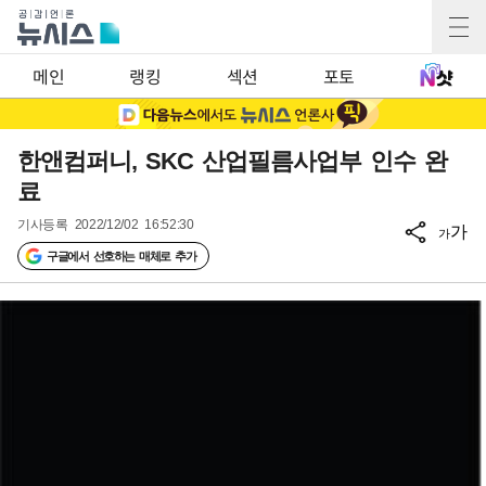
메인
랭킹
섹션
포토
한앤컴퍼니, SKC 산업필름사업부 인수 완
료
기사등록
2022/12/02 16:52:30
가
가
구글에서 선호하는 매체로 추가