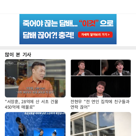
많이 본 기사
"서장훈, 28억에 산 서초 건물
전현무 "전 연인 집착에 친구들과
450억에 매물로"
연락 끊어"