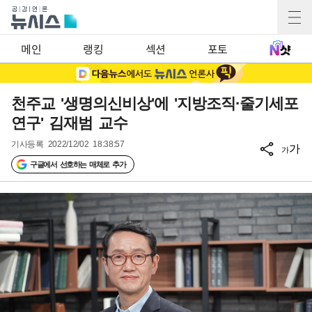
메인
랭킹
섹션
포토
천주교 '생명의신비상'에 '지방조직·줄기세포
연구' 김재범 교수
기사등록
2022/12/02 18:38:57
가
가
구글에서 선호하는 매체로 추가