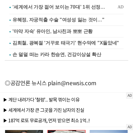
유혜정, 자궁적출 수술 "여성성 잃는 것이…"
'마약 자숙' 유아인, 남사친과 뽀뽀 근황
김희철, 광복절 '거꾸로 태극기' 현수막에 "X돌았네"
손 덜덜 떠는 카라 한승연, 건강이상설 확산
◎공감언론 뉴시스
plain@newsis.com