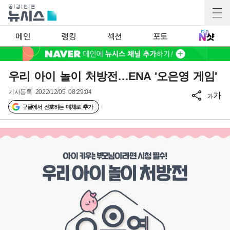
메인
랭킹
섹션
포토
우리 아이 놀이 처방전…ENA '오은영 게임'
기사등록
2022/12/05 08:29:04
가
가
구글에서 선호하는 매체로 추가