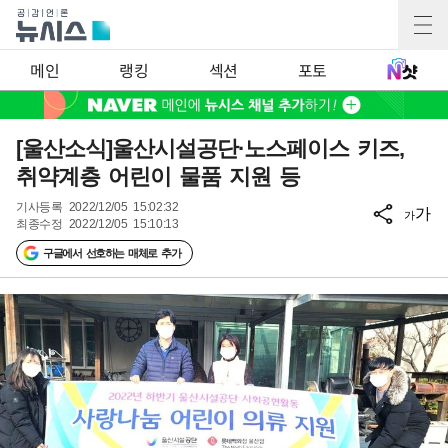
메인
랭킹
섹션
포토
[울산소식]울산시설공단·노스페이스 키즈,
취약계층 어린이 물품 지원 등
기사등록
2022/12/05 15:02:32
가
가
최종수정
2022/12/05 15:10:13
구글에서 선호하는 매체로 추가