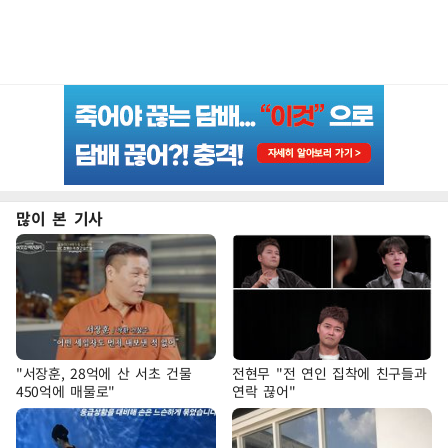
많이 본 기사
"서장훈, 28억에 산 서초 건물
전현무 "전 연인 집착에 친구들과
450억에 매물로"
연락 끊어"