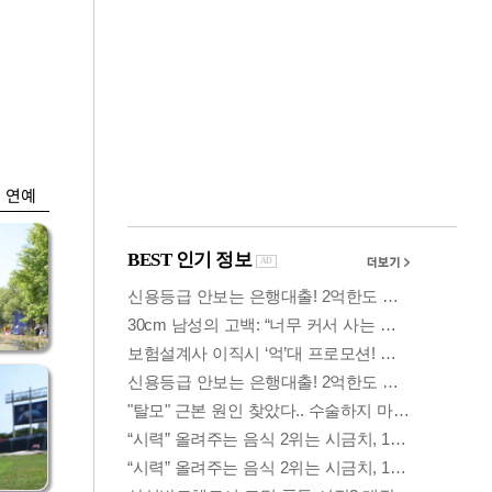
금융
시
다시 뛰는 코스닥…
'들
ETF 수익률 상위권
찍어
연예