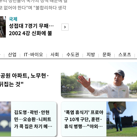
"우리 청년들이 국가의 정책 때문에 결
코 없어야 한다"며 "불합리하다 생각
 편하게 말씀해주시면 좋겠다"고 했
국제
경제
오후 X(옛 트위터)에 '청년들의 목소리
성접대 7경기 무패…
세계식량가격 다
2개' 자료를 공유하며 이같이 적었다.
2002 4강 신화에 불
상승…곡물·설탕 
인해 겪을 수 있는 제도
똥
썩'
융
산업
IT·바이오
사회
수도권
지방
문화
스포츠
공원 아파트, 노무현·
뒤집는 것"
김도영·곽빈·안현
'폭염 휴식기' 프로야
민…오승환·니퍼트
구 10개 구단, 훈련·
가 콕 집은 차기 메이
휴식 병행…"야외 훈
저리거
련 해도 안전 최우