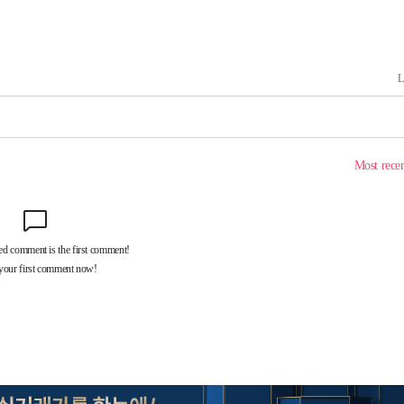
내일날씨]
 원해 아
보
견
계속[다음
겠다"
드려 죄송"