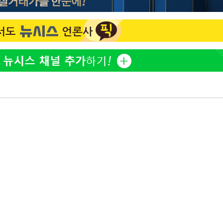
"창 3개 띄워도 답답함 없
1
네"…'폴드8 울트라', 일
써보니
오세훈 "용산공원 아파트,
2
학 뒤집는 것"
김도영·곽빈·안현민…오
3
집은 차기 메이저리거
'폭염 휴식기' 프로야구 1
4
식 병행…"야외 훈련 해도
휴머노이드부터 AI공장
5
M.AX 성과
'덜 똘똘한 한 채' 시대 
6
에 쏠리는 관심[세제 개편,
'리센느 논란' 김선태, 
7
장 "다시 돌아올 생각?"