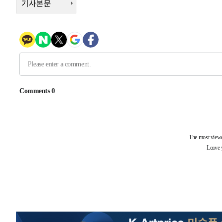
기사본문
-26098초 전 >
낮 최고 35도 '무더위'…동해안 시간당 30㎜ '강한 비'[
-25368초 전 >
[속보]이강인 "감독님이 원하는 마음 느꼈고, 많은 트로피
틀레티코 이적"
-25150초 전 >
수도권 40도 육박 '펄펄'…동해안 일부 지역엔 호의주의
-24119초 전 >
온열질환 사망자 3명 늘어…누적 환자 3000명 돌파
-18064초 전 >
강릉에 시간당 81.4㎜ 물폭탄…도로 잠기고 담벼락 붕괴
-14171초 전 >
백운산서 80년근 천종산삼 9뿌리 발견…감정가 1.3억원
-11881초 전 >
선재도서 해루질 나섰다 실종 60대, 닷새 만에 숨진 채 발
-9415초 전 >
남자 농구, 나고야 아시안게임서 '홈팀' 일본과 한일전
-8791초 전 >
여수 오동도 해상서 모터보트 전복…1명 사망·1명 실종
-5018초 전 >
극한폭염 한풀 꺾이지만…'낮 최고 35도' 무더위, 열대야 
주 날씨]
-2036초 전 >
축구협회 "압수수색·성접대 논란 사과…쇄신의 기회로 삼
-553초 전 >
[속보]'압수수색·성접대 논란' 축구협회 "실망과 걱정 안겨
3시간 전 >
'최고 37도' 폭염 지속…강원동해안 최대 150㎜ 비
4시간 전 >
[속보]뉴욕증시 상승 마감…S&P 0.6% 나스닥 1.3%↑