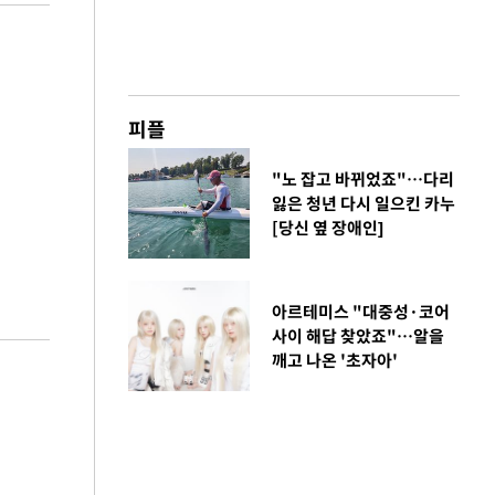
피플
"노 잡고 바뀌었죠"…다리
잃은 청년 다시 일으킨 카누
[당신 옆 장애인]
아르테미스 "대중성·코어
사이 해답 찾았죠"…알을
깨고 나온 '초자아'