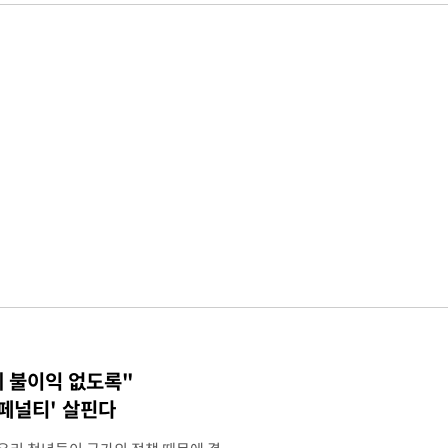
에 불이익 없도록"
 페널티' 살핀다