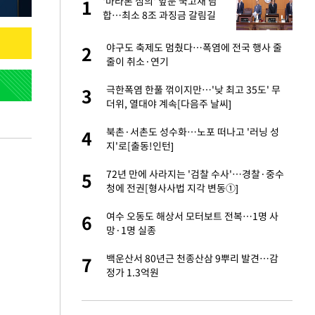
'마라톤 심의' 앞둔 국고채 담
1
1
주일
합…최소 8조 과징금 갈림길
 노무현·문재인 철
야구도 축제도 멈췄다…폭염에 전국 행사 줄
2
2
줄이 취소·연기
승환·니퍼트가 콕
극한폭염 한풀 꺾이지만…'낮 최고 35도' 무
3
3
더위, 열대야 계속[다음주 날씨]
0개 구단, 훈련·휴
북촌·서촌도 성수화…노포 떠나고 '러닝 성
4
4
 안전 최우선"
지'로[출동!인턴]
까지…제조업 바꾸는
72년 만에 사라지는 '검찰 수사'…경찰·중수
5
5
청에 전권[형사사법 지각 변동①]
오나…20억대 아파트
여수 오동도 해상서 모터보트 전복…1명 사
6
6
 그 이후②]
망·1명 실종
초췌한 근황…충주시
백운산서 80년근 천종산삼 9뿌리 발견…감
7
7
정가 1.3억원