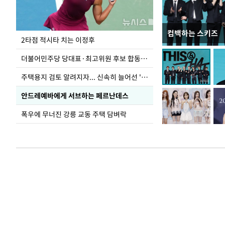
컴백하는 스키즈
청와대 일주일
2타점 적시타 치는 이정후
더불어민주당 당대표·최고위원 후보 합동연설회
주택용지 검토 알려지자... 신속히 늘어선 '근조화환'
안드레예바에게 서브하는 페르난데스
폭우에 무너진 강릉 교동 주택 담벼락