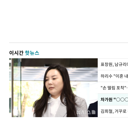
이시간
핫뉴스
하리수 "이혼 
"손 떨림 포착"