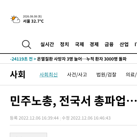
4시간 전 >
[속보]뉴욕증시 상승 마감…S&P 0.6% 나스닥 1.3%↑
2026.08.08 (토)
서울 32.7℃
-26098초 전 >
낮 최고 35도 '무더위'…동해안 시간당 30㎜ '강한 비'[
-25368초 전 >
[속보]이강인 "감독님이 원하는 마음 느꼈고, 많은 트로피
틀레티코 이적"
-25150초 전 >
수도권 40도 육박 '펄펄'…동해안 일부 지역엔 호의주의
실시간
정치
국제
경제
금융
산업
-24119초 전 >
온열질환 사망자 3명 늘어…누적 환자 3000명 돌파
-18064초 전 >
강릉에 시간당 81.4㎜ 물폭탄…도로 잠기고 담벼락 붕괴
-14171초 전 >
백운산서 80년근 천종산삼 9뿌리 발견…감정가 1.3억원
사회
사회최신
사건/사고
법원/검찰
의료
-11881초 전 >
선재도서 해루질 나섰다 실종 60대, 닷새 만에 숨진 채 발
-9415초 전 >
남자 농구, 나고야 아시안게임서 '홈팀' 일본과 한일전
-8791초 전 >
여수 오동도 해상서 모터보트 전복…1명 사망·1명 실종
민주노총, 전국서 총파업…
-5018초 전 >
극한폭염 한풀 꺾이지만…'낮 최고 35도' 무더위, 열대야 
주 날씨]
-2036초 전 >
축구협회 "압수수색·성접대 논란 사과…쇄신의 기회로 삼
등록 2022.12.06 16:39:44
수정 2022.12.06 16:46:43
-553초 전 >
[속보]'압수수색·성접대 논란' 축구협회 "실망과 걱정 안겨
3시간 전 >
'최고 37도' 폭염 지속…강원동해안 최대 150㎜ 비
4시간 전 >
[속보]뉴욕증시 상승 마감…S&P 0.6% 나스닥 1.3%↑