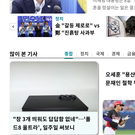
이재명 대통령은 8일 
혼을 망설이는 일은 결
하는 제도가 있을 경우
정치
다. 이 대통령은 이날 
 사업
金 "갈등 제로로" vs
로 찾은 결혼 페널티 2
鄭 "진흙탕 사과부
이 대통령은 "결혼으로 
터"
많이 본 기사
종합
정치
국제
경제
금
오세훈 "용산
문재인 철학 
"창 3개 띄워도 답답함 없네"…'폴
드8 울트라', 일주일 써보니