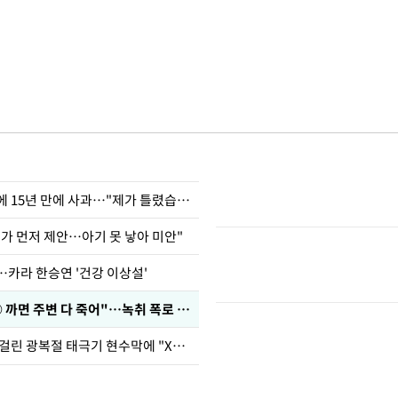
표창원, 남규리에 15년 만에 사과…"제가 틀렸습니다"
내가 먼저 제안…아기 못 낳아 미안"
…카라 한승연 '건강 이상설'
차가원 "○○○ 까면 주변 다 죽어"…녹취 폭로 파장
김희철, 거꾸로 걸린 광복절 태극기 현수막에 "X돌았네"