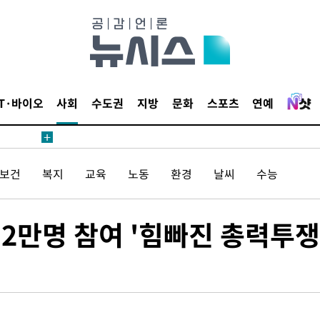
내일날씨]
 원해 아
보
IT·바이오
사회
수도권
지방
문화
스포츠
연예
/보건
복지
교육
노동
환경
날씨
수능
견
2만명 참여 '힘빠진 총력투쟁
계속[다음
겠다"
드려 죄송"