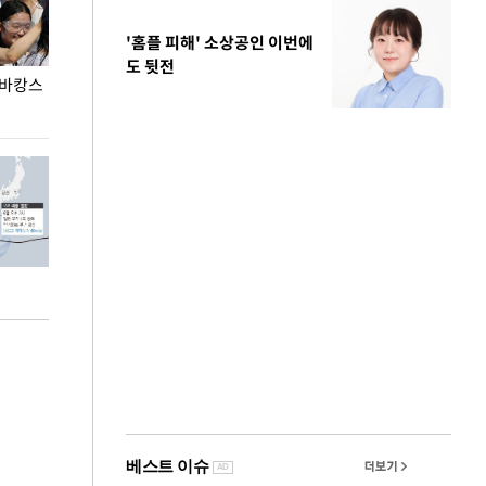
'홈플 피해' 소상공인 이번에
도 뒷전
 바캉스
용산어린이정원 앞 즐비한 근조화환, 왜?
이번주 국회에는 