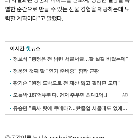
별한 순간으로 만들 수 있는 선물 경험을 제공하는데 노
력할 계획이다”고 말했다.
이시간
핫
뉴스
정보석 "황정음 전 남편 서글서글…잘 살길 바랐는데"
정웅인 첫째 딸 "연기 준비중" 깜짝 근황
황기순 "원정 도박으로 전 재산 잃고 필리핀 도피"
유승민 "육사 탓에 쿠데타?…尹졸업 서울대도 없애나"
◎공감언론 뉴시스
eschoi@newsis.com