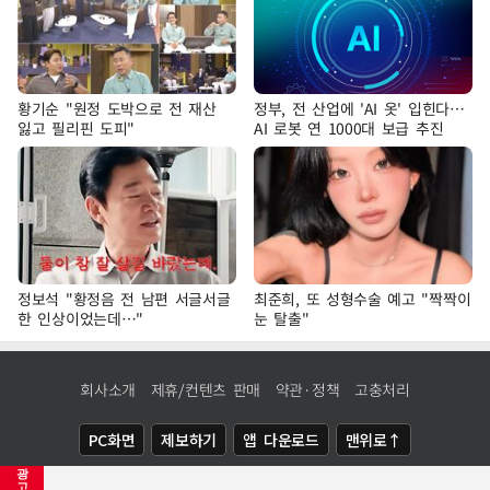
황기순 "원정 도박으로 전 재산
정부, 전 산업에 'AI 옷' 입힌다…
잃고 필리핀 도피"
AI 로봇 연 1000대 보급 추진
정보석 "황정음 전 남편 서글서글
최준희, 또 성형수술 예고 "짝짝이
한 인상이었는데…"
눈 탈출"
회사소개
제휴/컨텐츠 판매
약관·정책
고충처리
PC화면
제보하기
앱 다운로드
맨위로↑
광
COPYRIGHTⓒ
NEWSIS
ALL RIGHTS RESERVED.
고