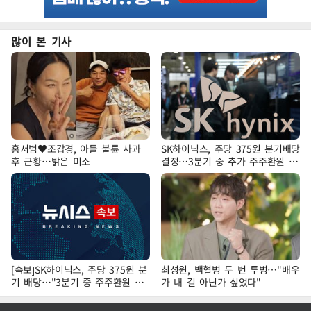
많이 본 기사
홍서범♥조갑경, 아들 불륜 사과
SK하이닉스, 주당 375원 분기배당
후 근황…밝은 미소
결정…3분기 중 추가 주주환원 발
표
[속보]SK하이닉스, 주당 375원 분
최성원, 백혈병 두 번 투병…"배우
기 배당…"3분기 중 주주환원 방
가 내 길 아닌가 싶었다"
안 확정"