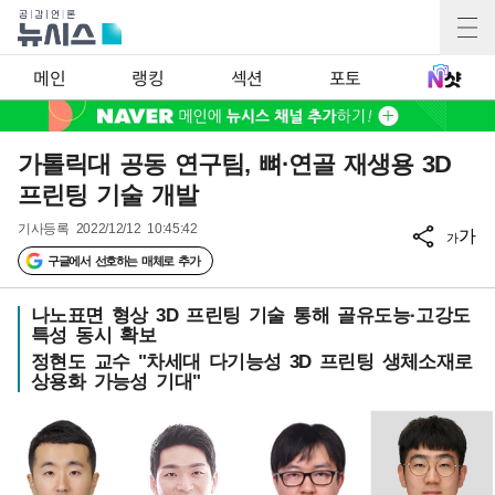
메인
랭킹
섹션
포토
가톨릭대 공동 연구팀, 뼈·연골 재생용 3D
프린팅 기술 개발
기사등록
2022/12/12 10:45:42
가
가
구글에서 선호하는 매체로 추가
나노표면 형상 3D 프린팅 기술 통해 골유도능·고강도
특성 동시 확보
정현도 교수 "차세대 다기능성 3D 프린팅 생체소재로
상용화 가능성 기대"