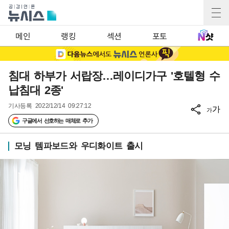
메인
랭킹
섹션
포토
침대 하부가 서랍장…레이디가구 '호텔형 수
납침대 2종'
기사등록
2022/12/14 09:27:12
가
가
구글에서 선호하는 매체로 추가
모닝 템파보드와 우디화이트 출시