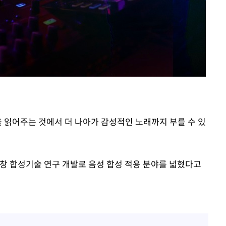
 차에 첫
'
(종합)
대우'
'온도차'
을 읽어주는 것에서 더 나아가 감성적인 노래까지 부를 수 있
 밝혀
발로 부상
 가창 합성기술 연구 개발로 음성 합성 적용 분야를 넓혔다고