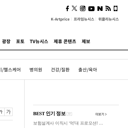
사이 해답 찾았죠"…알을
깨고 나온 '초자아'
K-Artprice
프라임뉴시스
위클리뉴시스
광장
포토
TV뉴시스
제휴 콘텐츠
제보
기/헬스케어
병의원
건강/질환
출산/육아