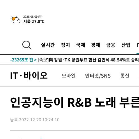
4시간 전 >
이군이 불법 군시설 건설한 레바논 남부에서 레바논군 3명 폭
2026.08.09 (일)
서울 27.8℃
-31697초 전 >
네타냐후, 트럼프의 가자 평화 2차 15개조 평화안 '거부'
-28293초 전 >
이강인 ATM 입단식에 '상암벌 들썩'…"세계적인 선수 
-27289초 전 >
태풍 돌핀, 중 저장성 타이저우시 해안에 상륙 (1보)
실시간
정치
국제
경제
금융
산업
-24635초 전 >
AT마드리드 데뷔 앞둔 이강인, 맨시티전 선발 대신 '벤치 
-23265초 전 >
[속보]與 강원·TK 당원투표 합산 김민석 48.54%로 
44.40%
-22599초 전 >
與 강원·TK 당원투표 합산 김민석 46.01%로 승리…정
IT·바이오
모바일
인터넷/SNS
통신
44.53%
-22439초 전 >
[속보]與전대 권리당원투표…강원·경북 김민석, 대구 정
-22246초 전 >
[속보]與 당대표 경선, 경북 권리당원 투표 김민석 47.3
45.71%
-22148초 전 >
[속보]與 당대표 경선, 대구 권리당원 투표 정청래 47.8
인공지능이 R&B 노래 부
46.35%
-21945초 전 >
[속보]與 당대표 경선, 강원 권리당원 투표 김민석 승리…5
득표
-19863초 전 >
"일본축구협회, 대한축구협회 성 접대 의혹 심판 조사"
등록 2022.12.20 10:24:10
-12505초 전 >
[속보]장은수, KLPGA 제주삼다수 역전 우승…데뷔 10년
정상
-7870초 전 >
"얼마나 더웠으면"…안동 물길공원서 헤엄친 구렁이 '소동
-7797초 전 >
손흥민, 68분 뛰고 2경기 침묵…LAFC, 톨루카에 1-0 승리