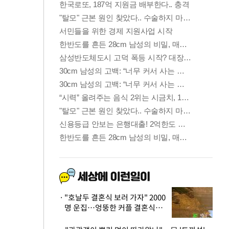
"호날두 결혼식 보러 가자" 2000
명 운집…엉뚱한 커플 결혼식에
'황당'