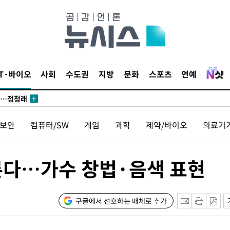
발로 부상
되길"
IT·바이오
사회
수도권
지방
문화
스포츠
연예
시작'
승리…정청래
청래
보안
컴퓨터/SW
게임
과학
제약/바이오
의료기
청래 승리
7%·정청래
2%·김민석
른다…가수 창법·음색 표현
0.30%
 차에 첫
구글에서 선호하는 매체로 추가
'
(종합)