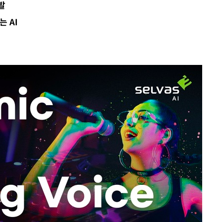
발
 AI
대우'
'온도차'
 밝혀
발로 부상
되길"
시작'
승리…정청래
청래
청래 승리
7%·정청래
2%·김민석
0.30%