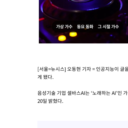
득표
-19863초 전 >
"일본축구협회, 대한축구협회 성 접대 의혹 심판 조사"
-12505초 전 >
[속보]장은수, KLPGA 제주삼다수 역전 우승…데뷔 10년
정상
-7870초 전 >
"얼마나 더웠으면"…안동 물길공원서 헤엄친 구렁이 '소동
-7797초 전 >
손흥민, 68분 뛰고 2경기 침묵…LAFC, 톨루카에 1-0 승리
-7069초 전 >
'2경기 연속 침묵' 손흥민, 톨루카전 68분만 뛰고 슈팅 0개
-5821초 전 >
이강인, 오늘 서울서 AT마드리드 입단식…'전례 없는 특급
2시간 전 >
'여긴 20도, 저긴 50도'…열화상 카메라로 본 폭염 저감시설 
2시간 전 >
콜롬비아 신임 우파 대통령 취임 하루만에 차량폭탄 폭발 사건
[서울=뉴시스] 오동현 기자 = 인공지능이 글
3시간 전 >
튀르키예 외무장관, "메카 3국 방위협정은 이란이 목표 아냐 "
게 됐다.
4시간 전 >
이군이 불법 군시설 건설한 레바논 남부에서 레바논군 3명 폭
음성기술 기업 셀바스AI는 ‘노래하는 AI’인
20일 밝혔다.