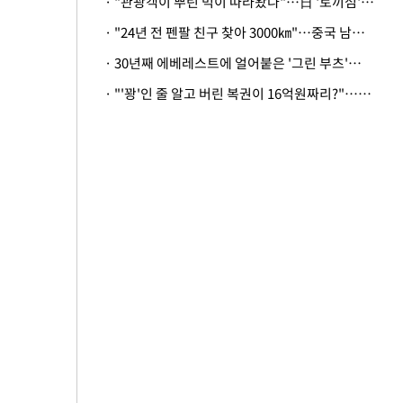
· "관광객이 뿌린 먹이 따라왔나"…日 '토끼섬' 멧돼지, 토끼까지 사냥
· "24년 전 펜팔 친구 찾아 3000㎞"…중국 남성 사연에 '뭉클'
· 30년째 에베레스트에 얼어붙은 '그린 부츠'…드디어 가족 품으로
· "'꽝'인 줄 알고 버린 복권이 16억원짜리?"…극적으로 되찾은 사연