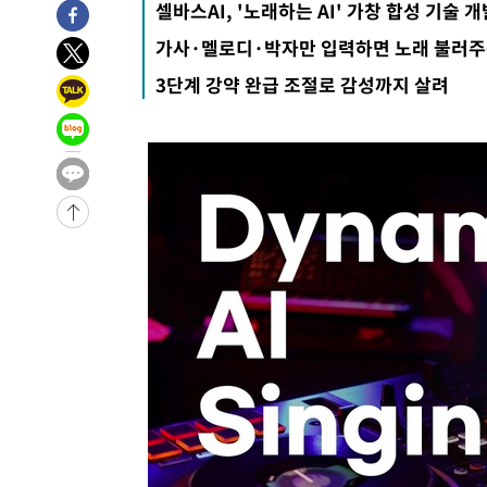
셀바스AI, '노래하는 AI' 가창 합성 기술 개
-7069초 전 >
'2경기 연속 침묵' 손흥민, 톨루카전 68분만 뛰고 슈팅 0개
가사·멜로디·박자만 입력하면 노래 불러주는
-5821초 전 >
이강인, 오늘 서울서 AT마드리드 입단식…'전례 없는 특급
3단계 강약 완급 조절로 감성까지 살려
2시간 전 >
'여긴 20도, 저긴 50도'…열화상 카메라로 본 폭염 저감시설 
2시간 전 >
콜롬비아 신임 우파 대통령 취임 하루만에 차량폭탄 폭발 사건
3시간 전 >
튀르키예 외무장관, "메카 3국 방위협정은 이란이 목표 아냐 "
4시간 전 >
이군이 불법 군시설 건설한 레바논 남부에서 레바논군 3명 폭
-31697초 전 >
네타냐후, 트럼프의 가자 평화 2차 15개조 평화안 '거부'
-28293초 전 >
이강인 ATM 입단식에 '상암벌 들썩'…"세계적인 선수 
-27289초 전 >
태풍 돌핀, 중 저장성 타이저우시 해안에 상륙 (1보)
-24635초 전 >
AT마드리드 데뷔 앞둔 이강인, 맨시티전 선발 대신 '벤치 
-23265초 전 >
[속보]與 강원·TK 당원투표 합산 김민석 48.54%로 
44.40%
-22599초 전 >
與 강원·TK 당원투표 합산 김민석 46.01%로 승리…정
44.53%
-22439초 전 >
[속보]與전대 권리당원투표…강원·경북 김민석, 대구 정
-22246초 전 >
[속보]與 당대표 경선, 경북 권리당원 투표 김민석 47.3
45.71%
-22148초 전 >
[속보]與 당대표 경선, 대구 권리당원 투표 정청래 47.8
46.35%
-21945초 전 >
[속보]與 당대표 경선, 강원 권리당원 투표 김민석 승리…5