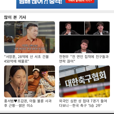
많이 본 기사
"서장훈, 28억에 산 서초 건물
전현무 "전 연인 집착에 친구들과
450억에 매물로"
연락 끊어"
홍서범♥조갑경, 아들 불륜 사과
외국인 심판 성 접대 7경기 들여
후 근황…밝은 미소
다보니…한국 축구 '5승 2무'