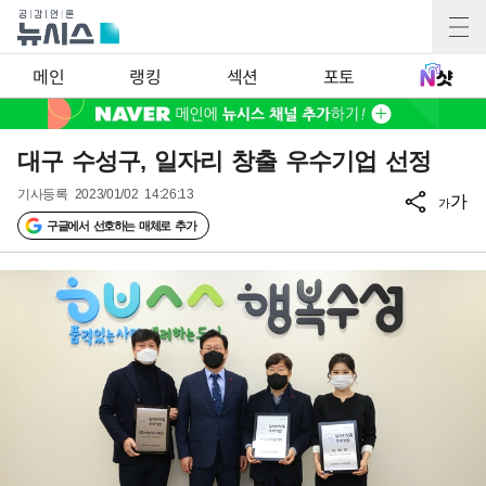
메인
랭킹
섹션
포토
대구 수성구, 일자리 창출 우수기업 선정
기사등록
2023/01/02 14:26:13
가
가
구글에서 선호하는 매체로 추가