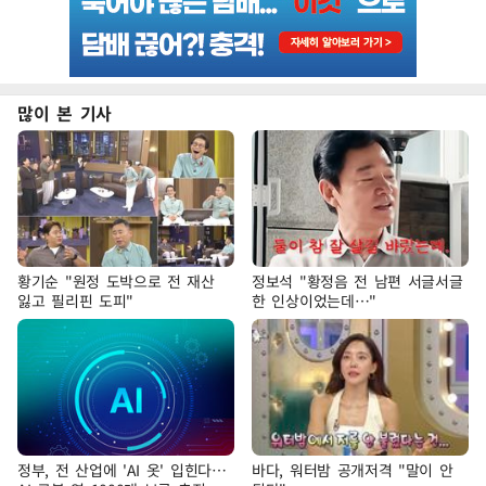
많이 본 기사
황기순 "원정 도박으로 전 재산
정보석 "황정음 전 남편 서글서글
잃고 필리핀 도피"
한 인상이었는데…"
정부, 전 산업에 'AI 옷' 입힌다…
바다, 워터밤 공개저격 "말이 안