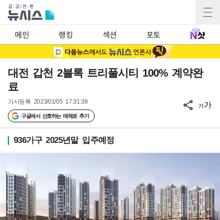
메인
랭킹
섹션
포토
대전 갑천 2블록 트리풀시티 100% 계약완
료
기사등록
2023/01/05 17:31:38
가
가
구글에서 선호하는 매체로 추가
936가구 2025년말 입주예정